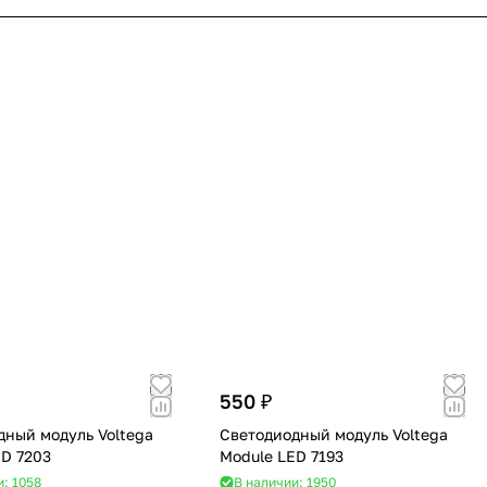
550 ₽
дный модуль Voltega
Светодиодный модуль Voltega
ED 7203
Module LED 7193
и: 1058
В наличии: 1950