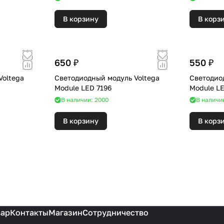
В корзину
В корз
650 ₽
550 ₽
Voltega
Светодиодный модуль Voltega
Светодио
Module LED 7196
Module L
В наличии: 2000
В наличи
В корзину
В корз
вар
Контакты
Магазин
Сотрудничество