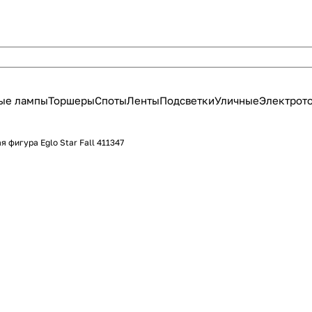
ые лампы
Торшеры
Споты
Ленты
Подсветки
Уличные
Электрот
я фигура Eglo Star Fall 411347