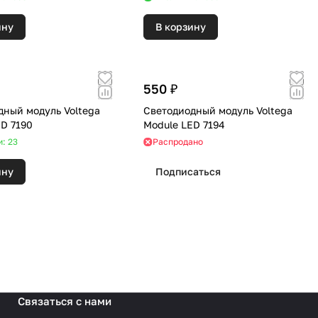
ину
В корзину
550 ₽
дный модуль Voltega
Светодиодный модуль Voltega
ED 7190
Module LED 7194
и: 23
Распродано
ину
Подписаться
Связаться с нами