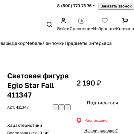
8 (800) 770-73-76
Заказать звонок
Войти
Сравнение
Избранное
Корзина
овары
Декор
Мебель
Лампочки
Предметы интерьера
Световая фигура
2 190 ₽
Eglo Star Fall
411347
Подписаться
Арт.
411347
Распродано
Характеристики
Нашли дешевле?
Вес товара (кг)
:
0,149