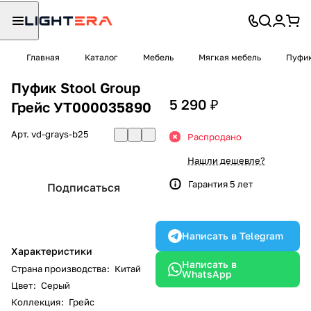
Главная
Каталог
Мебель
Мягкая мебель
Пуфи
Пуфик Stool Group
5 290 ₽
Грейс УТ000035890
Арт.
vd-grays-b25
Распродано
Нашли дешевле?
Гарантия 5 лет
Подписаться
Написать в Telegram
Характеристики
Написать в
Страна производства
:
Китай
WhatsApp
Цвет
:
Серый
Коллекция
:
Грейс