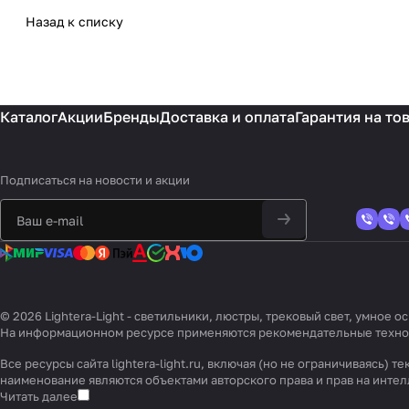
Назад к списку
Каталог
Акции
Бренды
Доставка и оплата
Гарантия на то
Подписаться
на новости и акции
© 2026 Lightera-Light - светильники, люстры, трековый свет, умное
На информационном ресурсе применяются
рекомендательные техн
Все ресурсы сайта lightera-light.ru, включая (но не ограничиваясь
наименование являются объектами авторского права и прав на инт
Читать далее