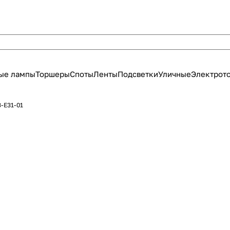
ые лампы
Торшеры
Споты
Ленты
Подсветки
Уличные
Электрот
3-E31-01