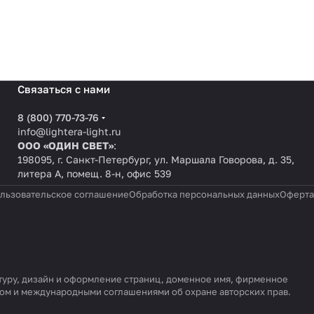
Связаться с нами
8 (800) 770-73-76
info@lightera-light.ru
ООО «ОДИН СВЕТ»
:
198095, г. Санкт-Петербург, ул. Маршала Говорова, д. 35,
литера А, помещ. 8-н, офис 539
льзовательское соглашение
Обработка персональных данных
Оферта
уктуру, дизайн и оформление страниц, доменное имя, фирменное
вом и международными соглашениями об охране авторских прав.