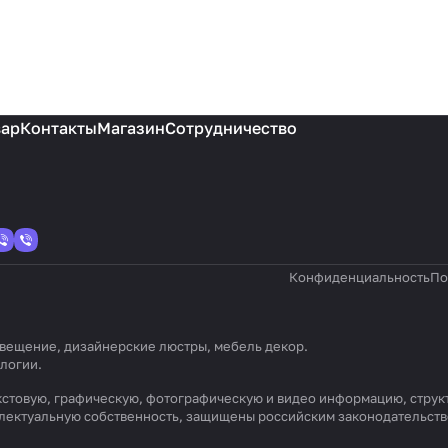
вар
Контакты
Магазин
Сотрудничество
Конфиденциальность
По
 освещение, дизайнерские люстры, мебель декор.
ологии
.
) текстовую, графическую, фотографическую и видео информацию, стр
еллектуальную собственность, защищены российским законодательст