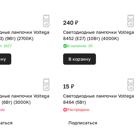
240 ₽
дные лампочки Voltega
Светодиодные лампочки Voltega
2431 (GX53) (9Вт) (2700K)
8452 (E27) (10Вт) (4000K)
: 1627
В наличии: 30
ину
В корзину
15 ₽
дные лампочки Voltega
Светодиодные лампочки Voltega
7207 (E14) (6Вт) (3000K)
8464 (5Вт)
ано
Распродано
аться
Подписаться