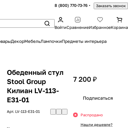
8 (800) 770-73-76
Заказать звонок
Войти
Сравнение
Избранное
Корзина
овары
Декор
Мебель
Лампочки
Предметы интерьера
Обеденный стул
7 200 ₽
Stool Group
Килиан LV-113-
Подписаться
E31-01
Арт.
LV-113-E31-01
Распродано
Нашли дешевле?