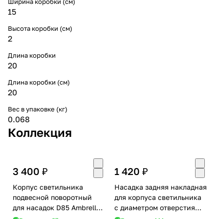
Ширина коробки (см)
15
Высота коробки (см)
2
Длина коробки
20
Длина коробки (см)
20
Вес в упаковке (кг)
0.068
Коллекция
3 400 ₽
1 420 ₽
Корпус светильника
Насадка задняя накладная
подвесной поворотный
для корпуса светильника
для насадок D85 Ambrella
с диаметром отверстия
DIY Spot C9118
D85mm Ambrella Diy Spot