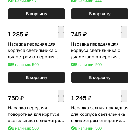
В наличии: 97
В наличии: 444
N8919
В корзину
В корзину
1 285 ₽
745 ₽
Насадка передняя для
Насадка передняя для
корпуса светильника с
корпуса светильника с
диаметром отверстия
диаметром отверстия
D70mm Ambrella DIY Spot
D70mm Ambrella DIY Spot
В наличии: 500
В наличии: 500
N7120
N7010
В корзину
В корзину
760 ₽
1 245 ₽
Насадка передняя
Насадка задняя накладная
поворотная для корпуса
для корпуса светильника
светильника с диаметром
с диаметром отверстия
отверстия D70mm Ambrella
D60mm Ambrella DIY Spot
В наличии: 500
В наличии: 500
DIY Spot N7003
N6901