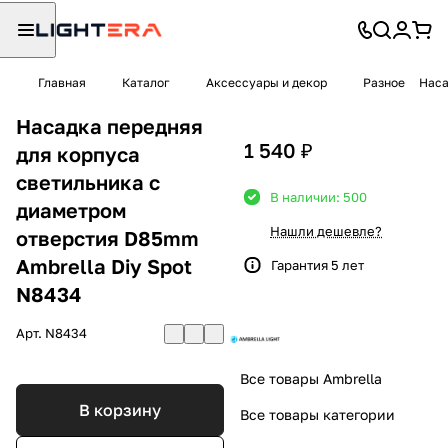
Главная
Каталог
Аксессуары и декор
Разное
Наса
Насадка передняя
1 540 ₽
для корпуса
светильника с
В наличии: 500
диаметром
Нашли дешевле?
отверстия D85mm
Ambrella Diy Spot
Гарантия 5 лет
N8434
Арт.
N8434
Все товары Ambrella
В корзину
Все товары категории