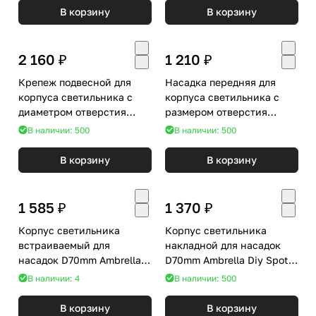
В корзину
В корзину
2 160 ₽
1 210 ₽
Крепеж подвесной для
Насадка передняя для
корпуса светильника с
корпуса светильника с
диаметром отверстия
размером отверстия
D70mm Ambrella DIY Spot
70*70mm Ambrella Diy Spot
В наличии: 500
В наличии: 500
A2311
N7701
В корзину
В корзину
1 585 ₽
1 370 ₽
Корпус светильника
Корпус светильника
встраиваемый для
накладной для насадок
насадок D70mm Ambrella
D70mm Ambrella Diy Spot
Diy Spot C7635
C7405
В наличии: 4
В наличии: 500
В корзину
В корзину