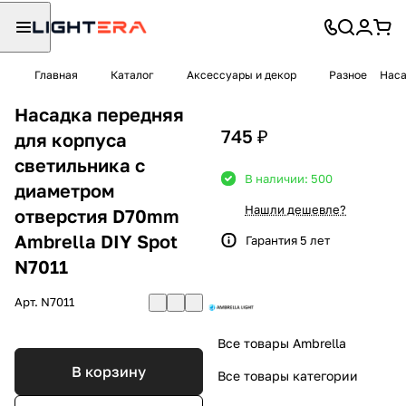
Главная
Каталог
Аксессуары и декор
Разное
Наса
Насадка передняя
745 ₽
для корпуса
светильника с
В наличии: 500
диаметром
Нашли дешевле?
отверстия D70mm
Ambrella DIY Spot
Гарантия 5 лет
N7011
Арт.
N7011
Все товары Ambrella
В корзину
Все товары категории