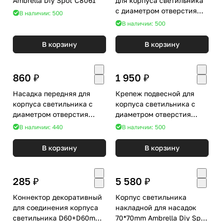
Ambrella Diy Spot C8061
для корпуса светильника
с диаметром отверстия
В наличии: 500
D70mm Ambrella DIY Spot
В наличии: 500
N7926
В корзину
В корзину
860 ₽
1 950 ₽
Насадка передняя для
Крепеж подвесной для
корпуса светильника с
корпуса светильника с
диаметром отверстия
диаметром отверстия
D60mm Ambrella DIY Spot
D60mm Ambrella DIY Spot
В наличии: 440
В наличии: 500
N6241
A2301
В корзину
В корзину
285 ₽
5 580 ₽
Коннектор декоративный
Корпус светильника
для соединения корпуса
накладной для насадок
светильника D60+D60mm
70*70mm Ambrella Diy Spot