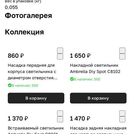
Вес в упаковке (кг)
0.055
Фотогалерея
Коллекция
860 ₽
1 650 ₽
Насадка передняя для
Накладной светильник
корпуса светильника с
Ambrella Diy Spot C8102
диаметром отверстия
В наличии: 500
D85mm Ambrella Diy Spot
В наличии: 500
N8113
В корзину
В корзину
1 370 ₽
1 470 ₽
Встраиваемый светильник
Насадка задняя накладная