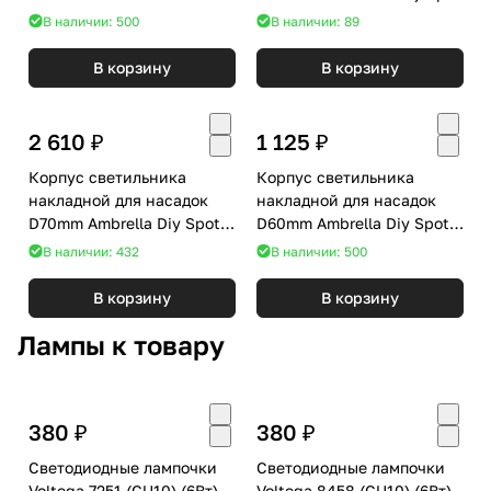
Ambrella DIY Spot A2063
C7842
В наличии: 500
В наличии: 89
В корзину
В корзину
2 610 ₽
1 125 ₽
Корпус светильника
Корпус светильника
накладной для насадок
накладной для насадок
D70mm Ambrella Diy Spot
D60mm Ambrella Diy Spot
C7456
C6314
В наличии: 432
В наличии: 500
В корзину
В корзину
Лампы к товару
380 ₽
380 ₽
Светодиодные лампочки
Светодиодные лампочки
Voltega 7251 (GU10) (6Вт)
Voltega 8458 (GU10) (6Вт)