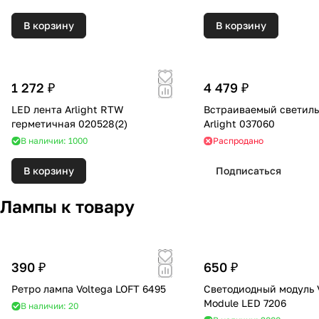
В корзину
В корзину
1 272 ₽
4 479 ₽
LED лента Arlight RTW
Встраиваемый светил
герметичная 020528(2)
Arlight 037060
В наличии: 1000
Распродано
В корзину
Подписаться
Лампы к товару
390 ₽
650 ₽
Ретро лампа Voltega LOFT 6495
Светодиодный модуль 
Module LED 7206
В наличии: 20