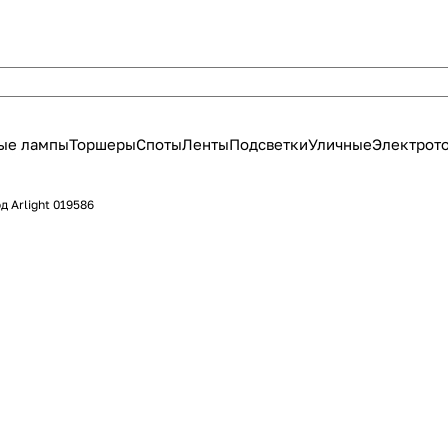
ые лампы
Торшеры
Споты
Ленты
Подсветки
Уличные
Электрот
 Arlight 019586