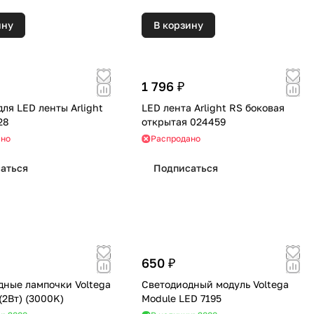
ину
В корзину
1 796 ₽
ля LED ленты Arlight
LED лента Arlight RS боковая
28
открытая 024459
ано
Распродано
аться
Подписаться
650 ₽
дные лампочки Voltega
Светодиодный модуль Voltega
7261 (G4) (2Вт) (3000K)
Module LED 7195