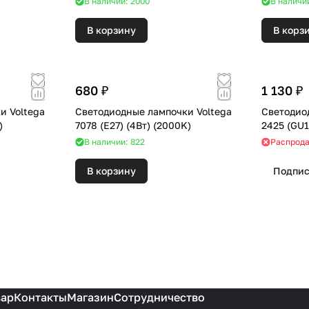
В наличии: 2000
В наличи
В корзину
В корз
680 ₽
1 130 ₽
и Voltega
Светодиодные лампочки Voltega
Светодио
K)
7078 (E27) (4Вт) (2000K)
В наличии: 822
Распрод
В корзину
Подпис
вар
Контакты
Магазин
Сотрудничество