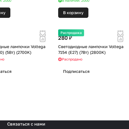
и: 2000
В наличии: 2000
ину
В корзину
Распродажа
280 ₽
дные лампочки Voltega
Светодиодные лампочки Voltega
2425 (GU10) (5Вт) (2700K)
7154 (E27) (7Вт) (2800K)
ано
Распродано
аться
Подписаться
Связаться с нами