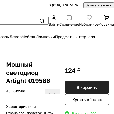
8 (800) 770-73-76
Заказать звонок
Войти
Сравнение
Избранное
Корзина
овары
Декор
Мебель
Лампочки
Предметы интерьера
Мощный
124 ₽
светодиод
Arlight 019586
В корзину
Арт.
019586
Купить в 1 клик
Характеристики
Страна производства
:
Китай
В наличии: 500