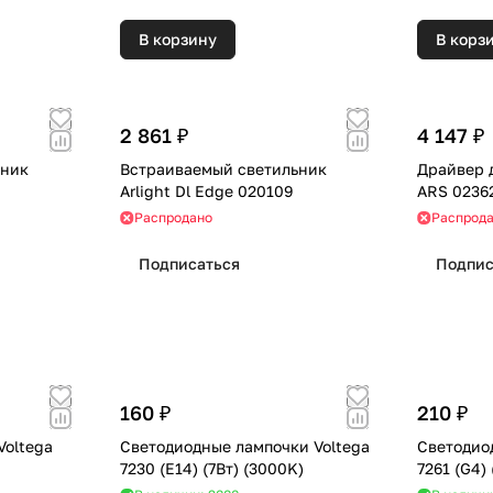
В корзину
В корз
2 861 ₽
4 147 ₽
ьник
Встраиваемый светильник
Драйвер д
Arlight Dl Edge 020109
ARS 0236
Распродано
Распрод
Подписаться
Подпис
160 ₽
210 ₽
Voltega
Светодиодные лампочки Voltega
Светодио
7230 (E14) (7Вт) (3000K)