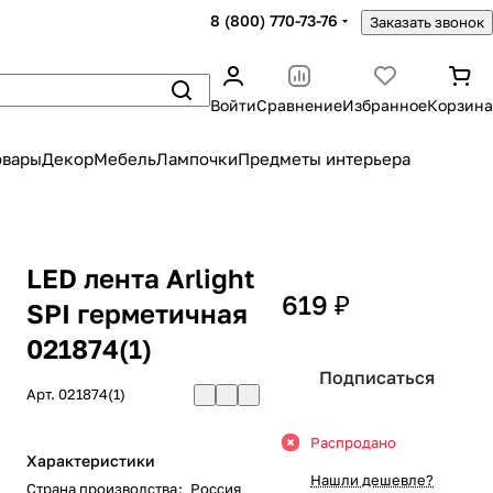
8 (800) 770-73-76
Заказать звонок
Войти
Сравнение
Избранное
Корзина
овары
Декор
Мебель
Лампочки
Предметы интерьера
LED лента Arlight
619 ₽
SPI герметичная
021874(1)
Подписаться
Арт.
021874(1)
Распродано
Характеристики
Нашли дешевле?
Страна производства
:
Россия