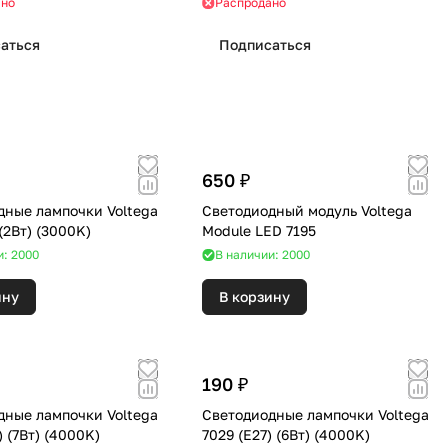
ано
Распродано
аться
Подписаться
650 ₽
дные лампочки Voltega
Светодиодный модуль Voltega
7261 (G4) (2Вт) (3000K)
Module LED 7195
и: 2000
В наличии: 2000
ину
В корзину
190 ₽
дные лампочки Voltega
Светодиодные лампочки Voltega
7049 (E14) (7Вт) (4000K)
7029 (E27) (6Вт) (4000K)