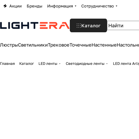
Акции
Бренды
Информация
Сотрудничество
Каталог
Люстры
Светильники
Трековое
Точечные
Настенные
Настольн
Главная
Каталог
LED ленты
Светодиодные ленты
LED лента Arl