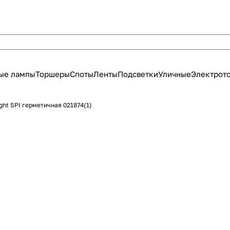
ые лампы
Торшеры
Споты
Ленты
Подсветки
Уличные
Электрот
ight SPI герметичная 021874(1)