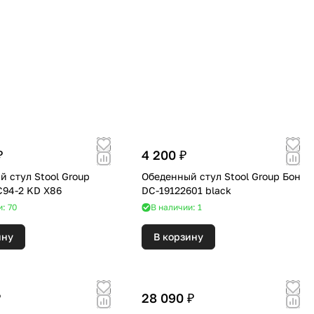
₽
4 200 ₽
 стул Stool Group
Обеденный стул Stool Group Бон
94-2 KD X86
DC-19122601 black
: 70
В наличии: 1
ину
В корзину
₽
28 090 ₽