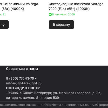
дные лампочки Voltega
Светодиодные лампочки Voltega
7026 (E14) (6Вт) (4000K)
7020 (E14) (6Вт) (4000K)
: 81
В наличии: 2000
ину
В корзину
Связаться с нами
8 (800) 770-73-76
info@lightera-light.ru
ООО «ОДИН СВЕТ»
:
198095, г. Санкт-Петербург, ул. Маршала Говорова, д. 35,
литера А, помещ. 8-н, офис 539
льзовательское соглашение
Обработка персональных данных
Оферта