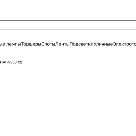
ые лампы
Торшеры
Споты
Ленты
Подсветки
Уличные
Электрот
OHAIR-353 X2