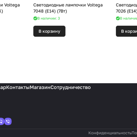
и Voltega
Светодиодные лампочки Voltega
Светодио
000K)
7048 (E14) (7Вт)
В наличии: 3
В наличии
В корзину
В корз
вар
Контакты
Магазин
Сотрудничество
Конфиденциальность
По