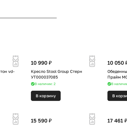
10 990 ₽
10 050 
тон vd-
Кресло Stool Group Стерн
Обеденный
УТ000037085
Прайм MC
В наличии: 2
В наличии
В корзину
В корз
15 590 ₽
17 461 