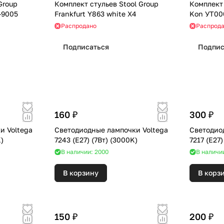
Group
Комплект стульев Stool Group
Комплект 
-9005
Frankfurt Y863 white X4
Kon УТ00
Распродано
Распрод
Подписаться
Подпис
160 ₽
300 ₽
и Voltega
Светодиодные лампочки Voltega
Светодио
00K)
7243 (E27) (7Вт) (3000K)
В наличии: 2000
В наличи
В корзину
В корз
150 ₽
200 ₽