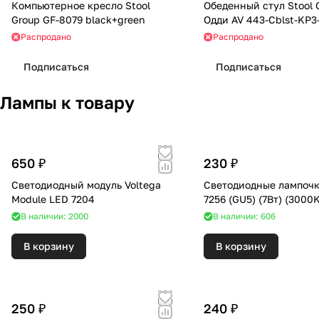
Компьютерное кресло Stool
Обеденный стул Stool 
Group GF-8079 black+green
Одди AV 443-Cblst-KP3
Распродано
Распродано
Подписаться
Подписаться
Лампы к товару
650 ₽
230 ₽
Светодиодный модуль Voltega
Светодиодные лампочк
Module LED 7204
7256 (GU5) (7Вт) (30
В наличии: 2000
В наличии: 606
В корзину
В корзину
250 ₽
240 ₽