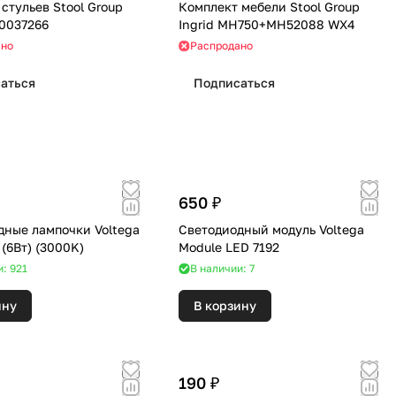
стульев Stool Group
Комплект мебели Stool Group
0037266
Ingrid MH750+MH52088 WX4
ано
Распродано
аться
Подписаться
650 ₽
дные лампочки Voltega
Светодиодный модуль Voltega
7217 (E27) (6Вт) (3000K)
Module LED 7192
и: 921
В наличии: 7
ину
В корзину
190 ₽