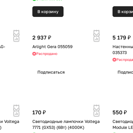
В корзину
В корз
2 937 ₽
5 179 ₽
AG-
Arlight Gera 055059
Настенный
035373
Распродано
Распрод
Подписаться
Подпис
170 ₽
550 ₽
и Voltega
Светодиодные лампочки Voltega
Светодио
0K)
7771 (GX53) (6Вт) (4000K)
Module L