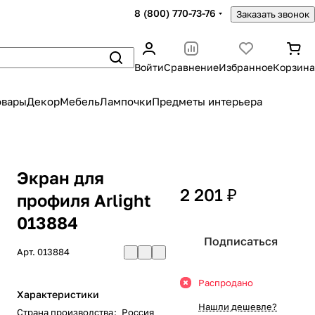
8 (800) 770-73-76
Заказать звонок
Войти
Сравнение
Избранное
Корзина
овары
Декор
Мебель
Лампочки
Предметы интерьера
Экран для
2 201 ₽
профиля Arlight
013884
Подписаться
Арт.
013884
Распродано
Характеристики
Нашли дешевле?
Страна производства
:
Россия