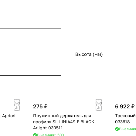
Высота (мм)
275 ₽
6 922 ₽
 Apriori
Пружинный держатель для
Трековый 
профиля SL-LINIA49-F BLACK
033618
Arlight 030511
В наличи
В наличии: 500