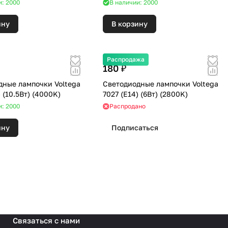
и: 2000
В наличии: 2000
ину
В корзину
Распродажа
180 ₽
дные лампочки Voltega
Светодиодные лампочки Voltega
5738 (E27) (10.5Вт) (4000K)
7027 (E14) (6Вт) (2800K)
и: 2000
Распродано
ину
Подписаться
Связаться с нами