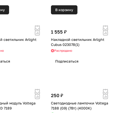
ину
В корзину
1 555 ₽
 светильник Arlight
Накладной светильник Arlight
Cubus 023078(1)
ано
Распродано
аться
Подписаться
250 ₽
дный модуль Voltega
Светодиодные лампочки Voltega
ED 7189
7188 (G9) (7Вт) (4000K)