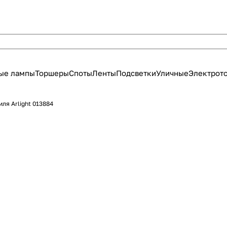
ые лампы
Торшеры
Споты
Ленты
Подсветки
Уличные
Электрот
ля Arlight 013884