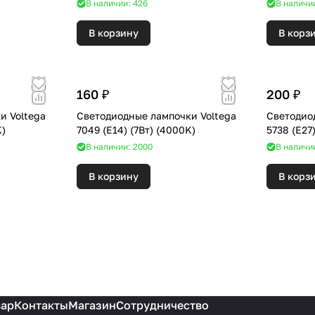
В наличии: 426
В наличи
В корзину
В корз
160 ₽
200 ₽
и Voltega
Светодиодные лампочки Voltega
Светодио
00K)
7049 (E14) (7Вт) (4000K)
В наличии: 2000
В наличи
В корзину
В корз
вар
Контакты
Магазин
Сотрудничество