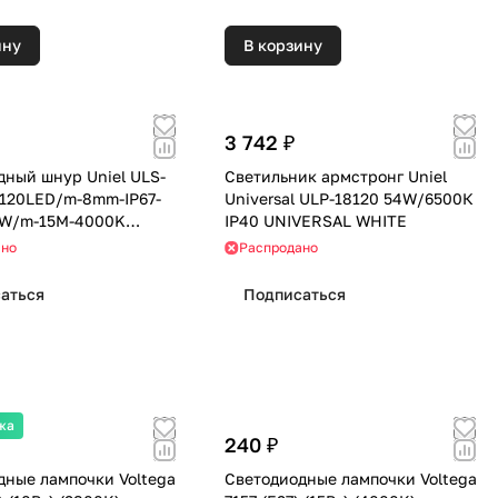
ину
В корзину
3 742 ₽
дный шнур Uniel ULS-
Светильник армстронг Uniel
-120LED/m-8mm-IP67-
Universal ULP-18120 54W/6500К
0W/m-15M-4000K
IP40 UNIVERSAL WHITE
в герметичной
ано
Распродано
аться
Подписаться
жа
240 ₽
дные лампочки Voltega
Светодиодные лампочки Voltega