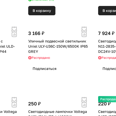
В корзину
В корз
3 166 ₽
7 924 ₽
 с
Уличный подвесной светильник
Светодио
iel ULD-
Uniel ULY-U36C-150W/6500K IP65
N11-2835
IP44
GREY
DC24V-1
катушка 
Распродано
Распрод
упаковке
Подписаться
Подпис
Распрода
250 ₽
220 ₽
и Voltega
Светодиодные лампочки Voltega
Светодио