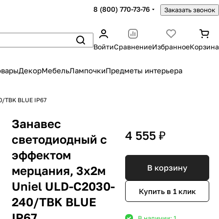
8 (800) 770-73-76
Заказать звонок
Войти
Сравнение
Избранное
Корзина
овары
Декор
Мебель
Лампочки
Предметы интерьера
0/TBK BLUE IP67
Занавес
4 555 ₽
светодиодный с
эффектом
В корзину
мерцания, 3х2м
Uniel ULD-C2030-
Купить в 1 клик
240/TBK BLUE
IP67
В наличии: 1