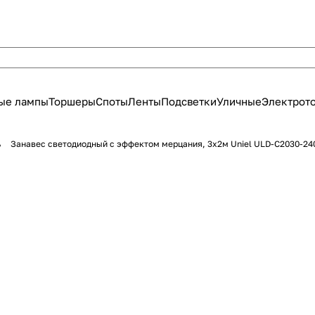
ые лампы
Торшеры
Споты
Ленты
Подсветки
Уличные
Электрот
ь
Занавес светодиодный с эффектом мерцания, 3х2м Uniel ULD-C2030-24