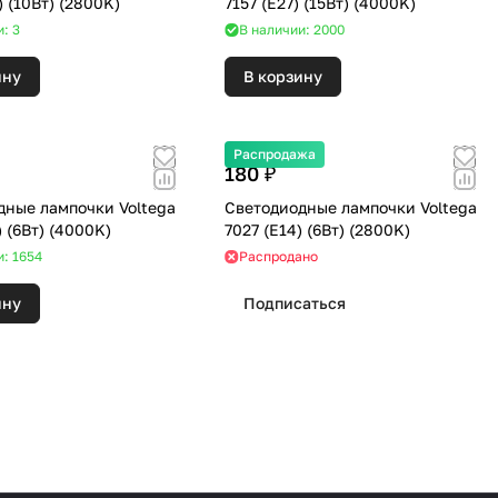
8455 (E27) (10Вт) (2800K)
7157 (E27) (15Вт) (4000K)
: 3
В наличии: 2000
ину
В корзину
Распродажа
180 ₽
дные лампочки Voltega
Светодиодные лампочки Voltega
7018 (E14) (6Вт) (4000K)
7027 (E14) (6Вт) (2800K)
и: 1654
Распродано
ину
Подписаться