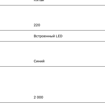
220
п
Встроенный LED
Синий
2 000