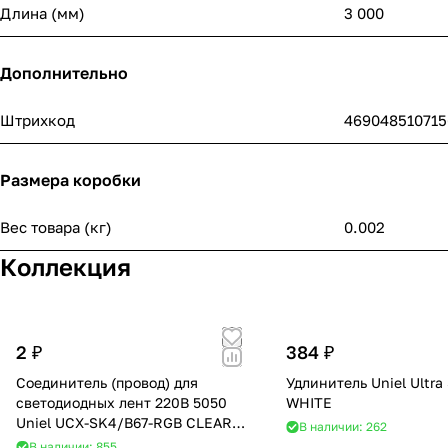
Длина (мм)
3 000
Дополнительно
Штрихкод
469048510715
Размера коробки
Вес товара (кг)
0.002
Коллекция
2 ₽
384 ₽
Соединитель (провод) для
Удлинитель Uniel Ultra
светодиодных лент 220В 5050
WHITE
Uniel UCX-SK4/B67-RGB CLEAR
В наличии: 262
005 POLYBAG
В наличии: 855