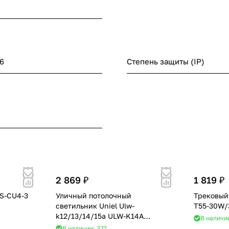
6
Степень защиты (IP)
2 869 ₽
1 819 ₽
 S-CU4-3
Уличный потолочный
Трековый 
светильник Uniel Ulw-
T55-30W/
k12/13/14/15a ULW-K14A
В наличи
20W/5000K IP65 WHITE
В наличии: 372