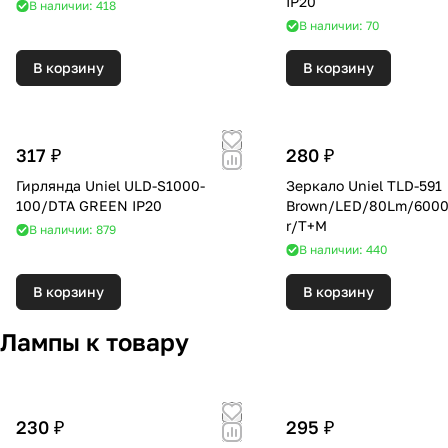
IP20
В наличии: 418
В наличии: 70
В корзину
В корзину
317 ₽
280 ₽
Гирлянда Uniel ULD-S1000-
Зеркало Uniel TLD-591
100/DTA GREEN IP20
Brown/LED/80Lm/600
r/T+M
В наличии: 879
В наличии: 440
В корзину
В корзину
Лампы к товару
230 ₽
295 ₽