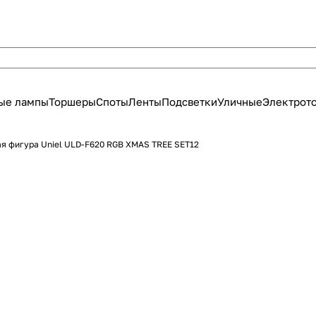
ые лампы
Торшеры
Споты
Ленты
Подсветки
Уличные
Электрот
я фигура Uniel ULD-F620 RGB XMAS TREE SET12