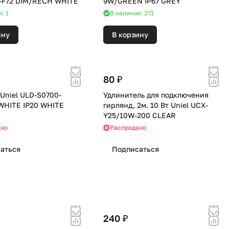
K-F72 DIM/RECH WHITE
9W/GREEN IP67 GREY
: 1
В наличии: 271
ину
В корзину
80 ₽
Uniel ULD-S0700-
Удлинитель для подключения
WHITE IP20 WHITE
гирлянд, 2м. 10 Вт Uniel UCX-
Y25/10W-200 CLEAR
ано
Распродано
аться
Подписаться
240 ₽