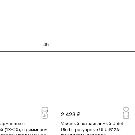
45
2 423 ₽
карманное с
Уличный встраиваемый Uniel
й (1Х+2Х), с диммером
Ulu-b тротуарные ULU-B12A-