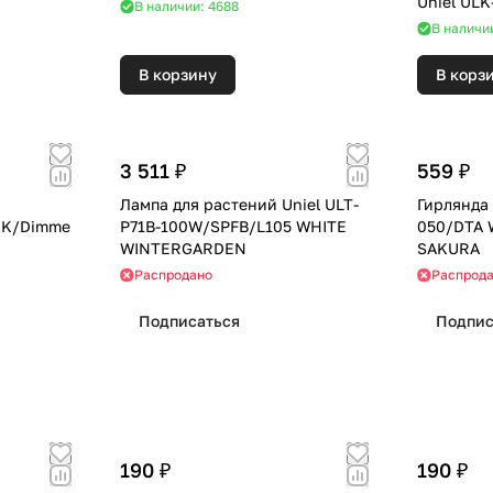
Uniel UL
В наличии: 4688
В наличии
В корзину
В корз
3 511 ₽
559 ₽
Лампа для растений Uniel ULT-
Гирлянда 
0K/Dimme
P71B-100W/SPFB/L105 WHITE
050/DTA 
WINTERGARDEN
SAKURA
Распродано
Распрод
Подписаться
Подпис
190 ₽
190 ₽