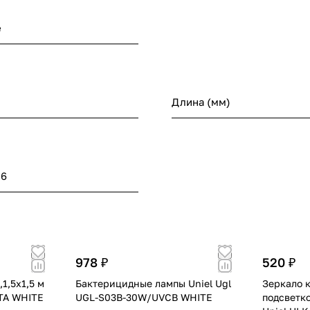
е
Длина (мм)
56
978 ₽
520 ₽
1,5х1,5 м
Бактерицидные лампы Uniel Ugl
Зеркало 
DTA WHITE
UGL-S03B-30W/UVCB WHITE
подсветко