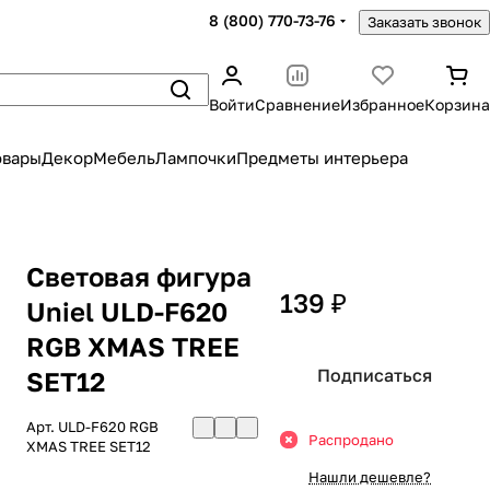
8 (800) 770-73-76
Заказать звонок
Войти
Сравнение
Избранное
Корзина
овары
Декор
Мебель
Лампочки
Предметы интерьера
Световая фигура
139 ₽
Uniel ULD-F620
RGB XMAS TREE
Подписаться
SET12
Арт.
ULD-F620 RGB
Распродано
XMAS TREE SET12
Нашли дешевле?