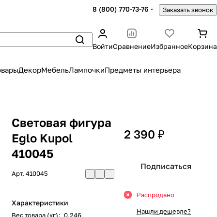
8 (800) 770-73-76
Заказать звонок
Войти
Сравнение
Избранное
Корзина
овары
Декор
Мебель
Лампочки
Предметы интерьера
Световая фигура
2 390 ₽
Eglo Kupol
410045
Подписаться
Арт.
410045
Распродано
Характеристики
Нашли дешевле?
Вес товара (кг)
:
0,246