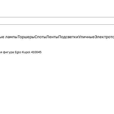
ые лампы
Торшеры
Споты
Ленты
Подсветки
Уличные
Электрот
я фигура Eglo Kupol 410045