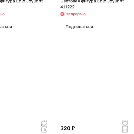
фигура Eglo Joylight
Световая фигура Eglo Joylight
411222
ано
Распродано
аться
Подписаться
320 ₽