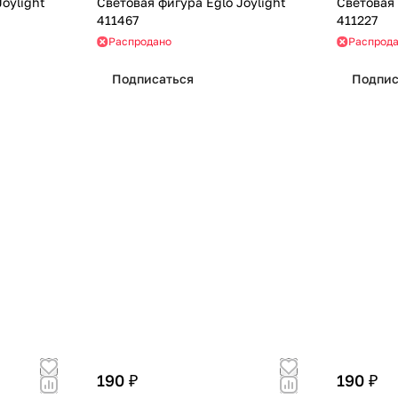
oylight
Световая фигура Eglo Joylight
Световая 
411467
411227
Распродано
Распрод
Подписаться
Подпис
190 ₽
190 ₽