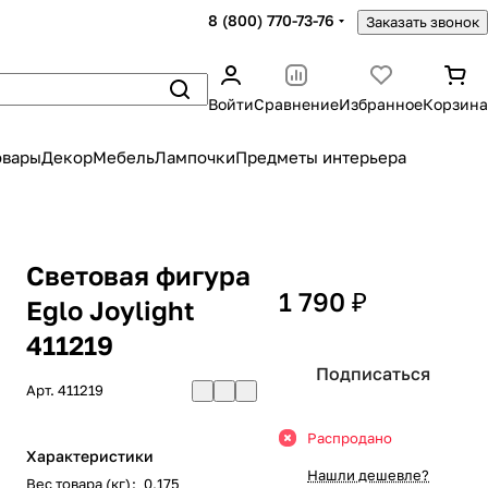
8 (800) 770-73-76
Заказать звонок
Войти
Сравнение
Избранное
Корзина
овары
Декор
Мебель
Лампочки
Предметы интерьера
Световая фигура
1 790 ₽
Eglo Joylight
411219
Подписаться
Арт.
411219
Распродано
Характеристики
Нашли дешевле?
Вес товара (кг)
:
0,175