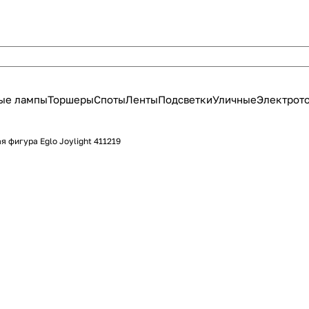
ые лампы
Торшеры
Споты
Ленты
Подсветки
Уличные
Электрот
я фигура Eglo Joylight 411219