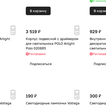
В наличи
В корзину
В корз
3 519 ₽
929 ₽
rlight
Корпус подвесной с драйвером
Внутренн
для светильника POLO Arlight
декорати
Polo 020885
светильни
020881
Распродано
Распрод
Подписаться
Подпис
190 ₽
300 ₽
Voltega
Светодиодные лампочки Voltega
Светодио