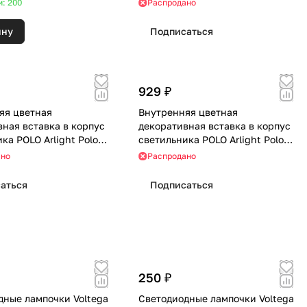
и: 200
Распродано
ину
Подписаться
929 ₽
яя цветная
Внутренняя цветная
вная вставка в корпус
декоративная вставка в корпус
ка POLO Arlight Polo
светильника POLO Arlight Polo
020880
ано
Распродано
аться
Подписаться
250 ₽
дные лампочки Voltega
Светодиодные лампочки Voltega