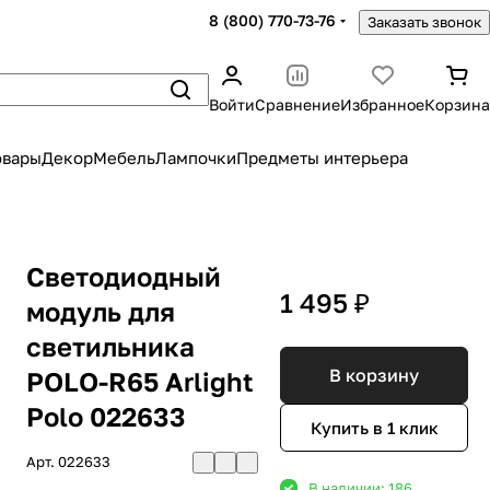
8 (800) 770-73-76
Заказать звонок
Войти
Сравнение
Избранное
Корзина
овары
Декор
Мебель
Лампочки
Предметы интерьера
Светодиодный
1 495 ₽
модуль для
светильника
В корзину
POLO-R65 Arlight
Polo 022633
Купить в 1 клик
Арт.
022633
В наличии: 186