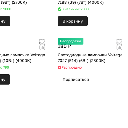
7227 (E27) (9Вт) (2700K)
7188 (G9) (7Вт) (4000K)
и: 2000
В наличии: 2000
ину
В корзину
Распродажа
180 ₽
дные лампочки Voltega
Светодиодные лампочки Voltega
7075 (GU5) (10Вт) (4000K)
7027 (E14) (6Вт) (2800K)
и: 796
Распродано
ину
Подписаться