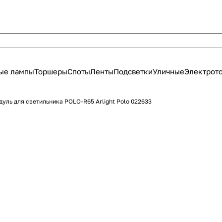
ые лампы
Торшеры
Споты
Ленты
Подсветки
Уличные
Электрот
уль для светильника POLO-R65 Arlight Polo 022633