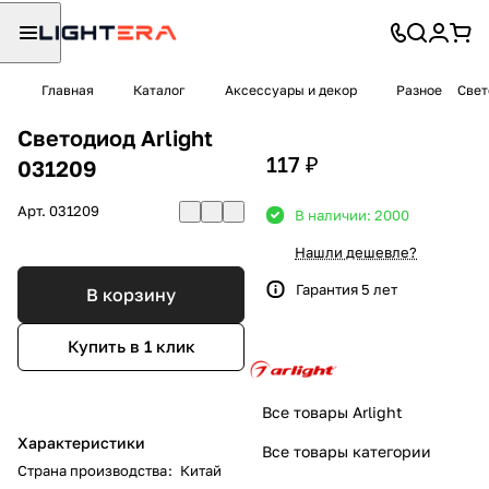
Главная
Каталог
Аксессуары и декор
Разное
Свет
Светодиод Arlight
117 ₽
031209
Арт.
031209
В наличии: 2000
Нашли дешевле?
Гарантия 5 лет
В корзину
Купить в 1 клик
Все товары Arlight
Характеристики
Все товары категории
Страна производства
:
Китай