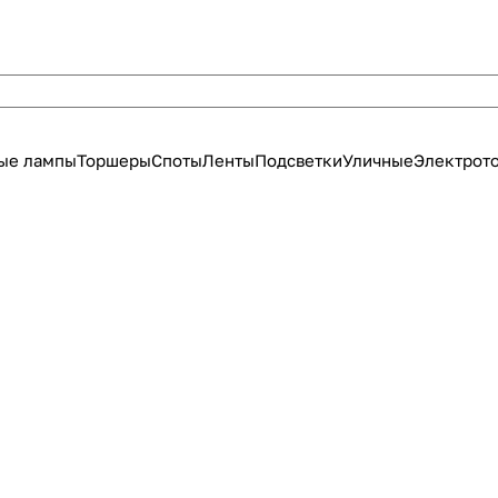
ые лампы
Торшеры
Споты
Ленты
Подсветки
Уличные
Электрот