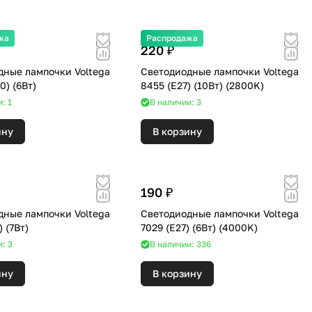
жа
Распродажа
220 ₽
дные лампочки Voltega
Светодиодные лампочки Voltega
8457 (GU10) (6Вт)
8455 (E27) (10Вт) (2800K)
: 1
В наличии: 3
ину
В корзину
190 ₽
дные лампочки Voltega
Светодиодные лампочки Voltega
7048 (E14) (7Вт)
7029 (E27) (6Вт) (4000K)
: 3
В наличии: 336
ину
В корзину