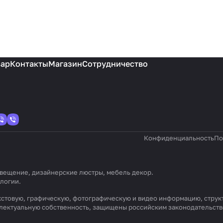
вар
Контакты
Магазин
Сотрудничество
Конфиденциальность
По
 освещение, дизайнерские люстры, мебель декор.
ологии
.
) текстовую, графическую, фотографическую и видео информацию, стр
еллектуальную собственность, защищены российским законодательст