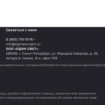
Связаться с нами
8 (800) 770-73-76
info@lightera-light.ru
ООО «ОДИН СВЕТ»
:
198095, г. Санкт-Петербург, ул. Маршала Говорова, д. 35,
литера А, помещ. 8-н, офис 539
льзовательское соглашение
Обработка персональных данных
Оферта
уктуру, дизайн и оформление страниц, доменное имя, фирменное
вом и международными соглашениями об охране авторских прав.