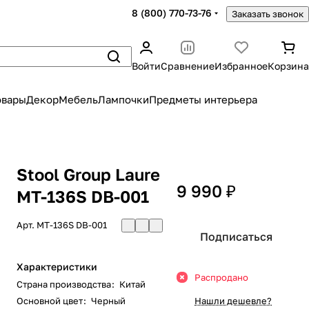
8 (800) 770-73-76
Заказать звонок
Войти
Сравнение
Избранное
Корзина
овары
Декор
Мебель
Лампочки
Предметы интерьера
Stool Group Laure
9 990 ₽
MT-136S DB-001
Арт.
MT-136S DB-001
Подписаться
Характеристики
Распродано
Страна производства
:
Китай
Основной цвет
:
Черный
Нашли дешевле?