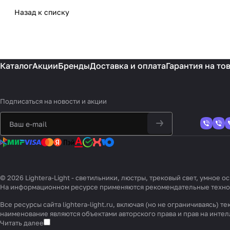
Назад к списку
Каталог
Акции
Бренды
Доставка и оплата
Гарантия на то
Подписаться
на новости и акции
© 2026 Lightera-Light - светильники, люстры, трековый свет, умное
На информационном ресурсе применяются
рекомендательные техн
Все ресурсы сайта lightera-light.ru, включая (но не ограничиваясь
наименование являются объектами авторского права и прав на инт
Читать далее