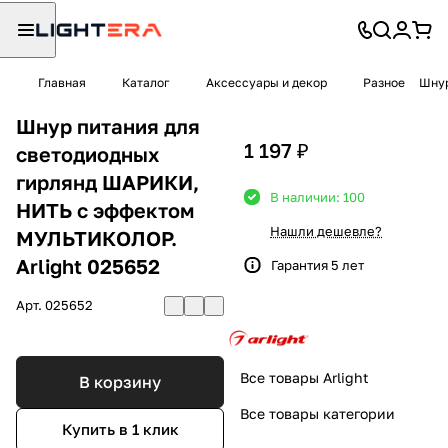
Главная
Каталог
Аксессуары и декор
Разное
Шнур
Шнур питания для
1 197 ₽
светодиодных
гирлянд ШАРИКИ,
В наличии: 100
НИТЬ c эффектом
Нашли дешевле?
МУЛЬТИКОЛОР.
Arlight 025652
Гарантия 5 лет
Арт.
025652
Все товары Arlight
В корзину
Все товары категории
Купить в 1 клик