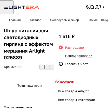
Главная
Каталог
Аксессуары и декор
Разное
Шнур
Шнур питания для
1 616 ₽
светодиодных
гирлянд с эффектом
Распродано
мерцания Arlight
Нашли дешевле?
025889
Гарантия 5 лет
Арт.
025889
Подписаться
Все товары Arlight
Все товары категории
Характеристики