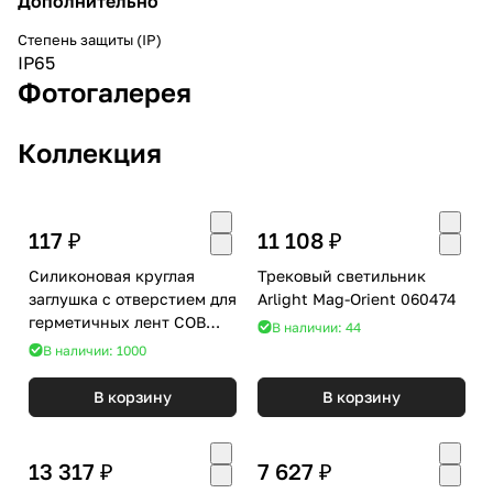
Дополнительно
Степень защиты (IP)
IP65
Фотогалерея
Коллекция
117 ₽
11 108 ₽
Силиконовая круглая
Трековый светильник
заглушка с отверстием для
Arlight Mag-Orient 060474
герметичных лент COB
В наличии: 44
шириной 6мм Arlight
В наличии: 1000
054173
В корзину
В корзину
13 317 ₽
7 627 ₽