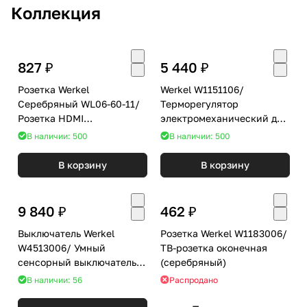
Коллекция
827 ₽
5 440 ₽
Розетка Werkel
Werkel W1151106/
Серебряный WL06-60-11/
Терморегулятор
Розетка HDMI
электромеханический для
(серебряный)
теплого пола (серебряный)
В наличии: 500
В наличии: 500
В корзину
В корзину
9 840 ₽
462 ₽
Выключатель Werkel
Розетка Werkel W1183006/
W4513006/ Умный
ТВ-розетка оконечная
сенсорный выключатель
(серебряный)
одноклавишный
В наличии: 56
Распродано
(серебряный)