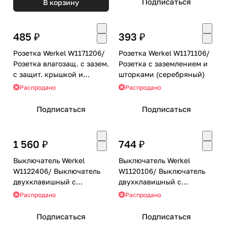
Подписаться
В корзину
485 ₽
393 ₽
Розетка Werkel W1171206/
Розетка Werkel W1171106/
Розетка влагозащ. с зазем.
Розетка с заземлением и
с защит. крышкой и
шторками (серебряный)
шторками (серебряный)
Распродано
Распродано
Подписаться
Подписаться
1 560 ₽
744 ₽
Выключатель Werkel
Выключатель Werkel
W1122406/ Выключатель
W1120106/ Выключатель
двухклавишный с
двухклавишный с
самовозвратом
подсветкой (серебряный)
Распродано
Распродано
(серебряный)
Подписаться
Подписаться