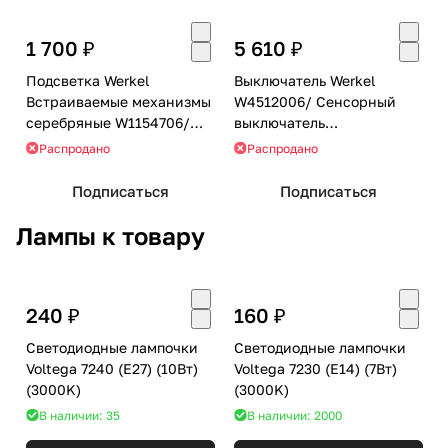
1 700 ₽
5 610 ₽
Подсветка Werkel
Выключатель Werkel
Встраиваемые механизмы
W4512006/ Сенсорный
серебряные W1154706/
выключатель
Поворотная встраиваемая
одноклавишный с
Распродано
Распродано
LED подсветка Turn
подсветкой (серебряный)
(серебряный)
Подписаться
Подписаться
Лампы к товару
240 ₽
160 ₽
Светодиодные лампочки
Светодиодные лампочки
Voltega 7240 (E27) (10Вт)
Voltega 7230 (E14) (7Вт)
(3000K)
(3000K)
В наличии: 35
В наличии: 2000