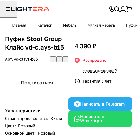
Главная
Каталог
Мебель
Мягкая мебель
Пуфи
Пуфик Stool Group
4 390 ₽
Клайс vd-clays-b15
Арт.
vd-clays-b15
Распродано
Нашли дешевле?
Гарантия 5 лет
Подписаться
Написать в Telegram
Характеристики
Написать в
Страна производства
:
Китай
WhatsApp
Цвет
:
Розовый
Основной цвет
:
Розовый