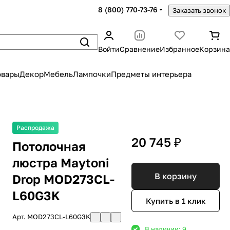
8 (800) 770-73-76
Заказать звонок
Войти
Сравнение
Избранное
Корзина
овары
Декор
Мебель
Лампочки
Предметы интерьера
Распродажа
20 745 ₽
Потолочная
люстра Maytoni
В корзину
Drop MOD273CL-
L60G3K
Купить в 1 клик
Арт.
MOD273CL-L60G3K
В наличии: 9