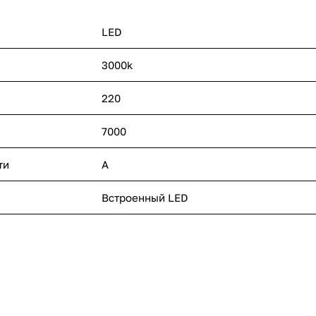
LED
3000k
220
7000
ти
A
п
Встроенный LED