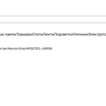
ые лампы
Торшеры
Споты
Ленты
Подсветки
Уличные
Электрот
стра Maytoni Drop MOD273CL-L60G3K