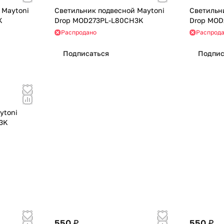
 Maytoni
Светильник подвесной Maytoni
Светильн
K
Drop MOD273PL-L80CH3K
Drop MOD
Распродано
Распрод
Подписаться
Подпис
ytoni
3K
550 ₽
550 ₽