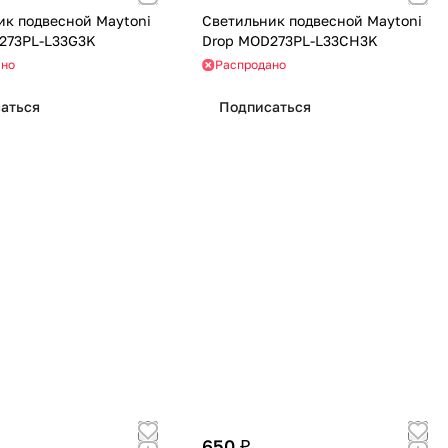
ик подвесной Maytoni
Светильник подвесной Maytoni
273PL-L33G3K
Drop MOD273PL-L33CH3K
ано
Распродано
аться
Подписаться
650 ₽