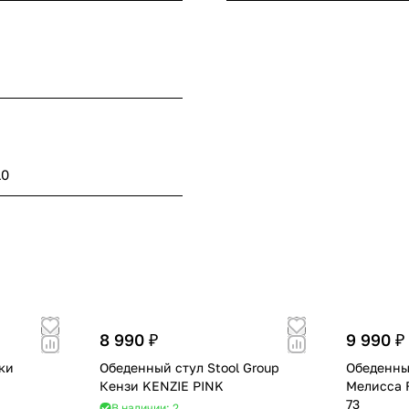
10
8 990 ₽
9 990 ₽
ки
Обеденный стул Stool Group
Обеденный
Кензи KENZIE PINK
Мелисса 
73
В наличии: 2