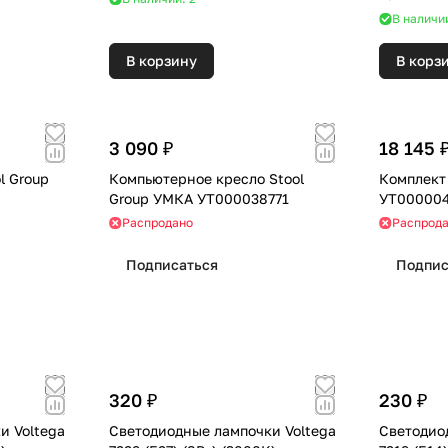
В наличии
В корзину
В корз
3 090 ₽
18 145 
l Group
Компьютерное кресло Stool
Комплект 
Group УМКА УТ000038771
УТ000004
Распродано
Распрод
Подписаться
Подпис
320 ₽
230 ₽
и Voltega
Светодиодные лампочки Voltega
Светодио