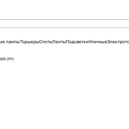
ые лампы
Торшеры
Споты
Ленты
Подсветки
Уличные
Электрот
005 (PP)