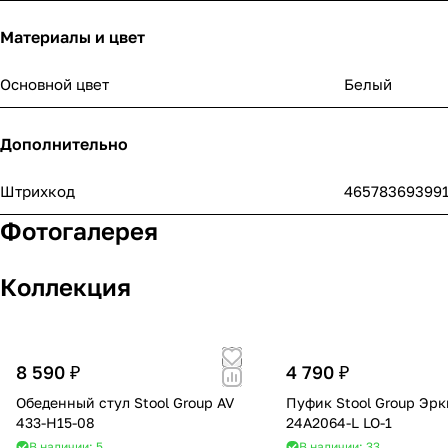
Материалы и цвет
Основной цвет
Белый
Дополнительно
Штрихкод
46578369399
Фотогалерея
Коллекция
8 590 ₽
4 790 ₽
Обеденный стул Stool Group AV
Пуфик Stool Group Эрк
433-H15-08
24A2064-L LO-1
В наличии: 5
В наличии: 33