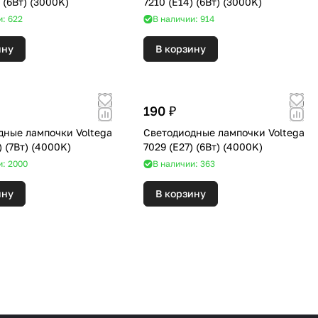
7219 (E14) (6Вт) (3000K)
7210 (E14) (6Вт) (3000K)
и: 622
В наличии: 914
ину
В корзину
190 ₽
дные лампочки Voltega
Светодиодные лампочки Voltega
7049 (E14) (7Вт) (4000K)
7029 (E27) (6Вт) (4000K)
и: 2000
В наличии: 363
ину
В корзину