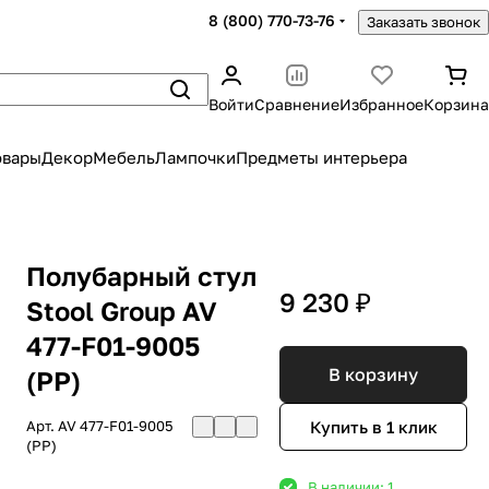
8 (800) 770-73-76
Заказать звонок
Войти
Сравнение
Избранное
Корзина
овары
Декор
Мебель
Лампочки
Предметы интерьера
Полубарный стул
9 230 ₽
Stool Group AV
477-F01-9005
В корзину
(PP)
Купить в 1 клик
Арт.
AV 477-F01-9005
(PP)
В наличии: 1