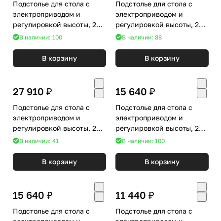
Подстолье для стола с
Подстолье для стола с
электроприводом и
электроприводом и
регулировкой высоты, 2
регулировкой высоты, 2
мотора, память 4 уровня
мотора, память 4 уровня
В наличии: 100
В наличии: 88
высоты, серый Stool Group
высоты,черный Stool
MCTION DMDF MC-
Group MCTION DMDF MC-
В корзину
В корзину
DPRLC01 grey
DPRLC01 black
27 910 ₽
15 640 ₽
Подстолье для стола с
Подстолье для стола с
электроприводом и
электроприводом и
регулировкой высоты, 2
регулировкой высоты, 2
мотора, память 4 уровня
мотора, память 3 уровня
В наличии: 41
В наличии: 100
высоты, белый Stool Group
высоты, серый Stool Group
MCTION DMDF MC-
MCTION DMDF MC-
В корзину
В корзину
DPRLC01 white
DNELC03 grey
15 640 ₽
11 440 ₽
Подстолье для стола с
Подстолье для стола с