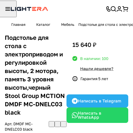
Главная
Каталог
Мебель
Подстолье для стола с электр
Подстолье для
15 640 ₽
стола с
электроприводом и
В наличии: 100
регулировкой
Нашли дешевле?
высоты, 2 мотора,
память 3 уровня
Гарантия 5 лет
высоты,черный
Stool Group MCTION
Написать в Telegram
DMDF MC-DNELC03
black
Написать в
WhatsApp
Арт.
DMDF MC-
DNELC03 black