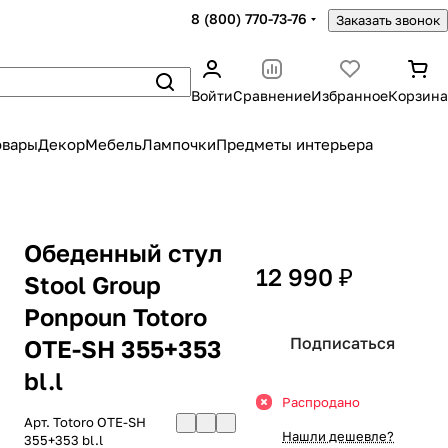
8 (800) 770-73-76
Заказать звонок
Войти
Сравнение
Избранное
Корзина
овары
Декор
Мебель
Лампочки
Предметы интерьера
Обеденный стул
12 990 ₽
Stool Group
Ponpoun Totoro
Подписаться
OTE-SH 355+353
bl.l
Распродано
Арт.
Totoro OTE-SH
Нашли дешевле?
355+353 bl.l