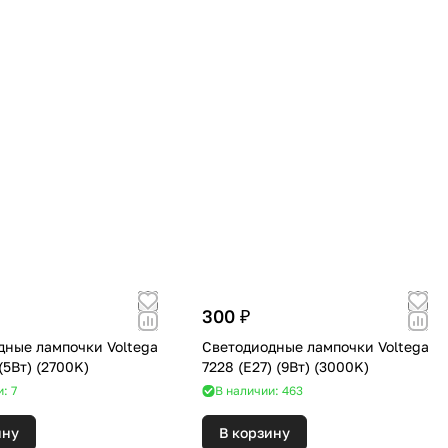
300 ₽
дные лампочки Voltega
Светодиодные лампочки Voltega
7263 (G9) (5Вт) (2700K)
7228 (E27) (9Вт) (3000K)
: 7
В наличии: 463
ину
В корзину