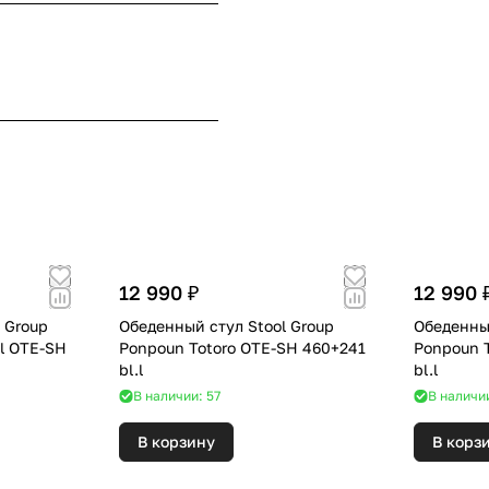
12 990 ₽
12 990 
 Group
Обеденный стул Stool Group
Обеденный
ol OTE-SH
Ponpoun Totoro OTE-SH 460+241
Ponpoun 
bl.l
bl.l
В наличии: 57
В наличи
В корзину
В корз