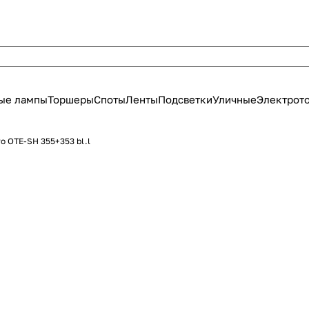
ые лампы
Торшеры
Споты
Ленты
Подсветки
Уличные
Электрот
o OTE-SH 355+353 bl.l