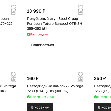
13 990 ₽
npoun
Полубарный стул Stool Group
170+272
Ponpoun Totoro Barstool OTE-SH
355+353 bl.l
Распродано
Подписаться
160 ₽
250 ₽
и Voltega
Светодиодные лампочки Voltega
Светодио
2Вт) (3000K)
7230 (E14) (7Вт) (3000K)
В наличии: 2000
В наличии
В корзину
В корз