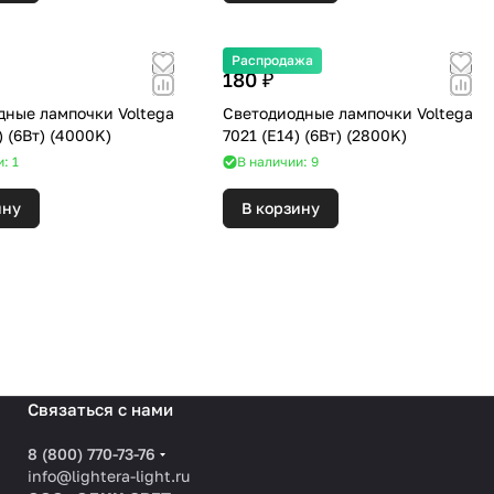
Распродажа
180 ₽
дные лампочки Voltega
Светодиодные лампочки Voltega
7045 (E14) (6Вт) (4000K)
7021 (E14) (6Вт) (2800K)
: 1
В наличии: 9
ину
В корзину
Связаться с нами
8 (800) 770-73-76
info@lightera-light.ru