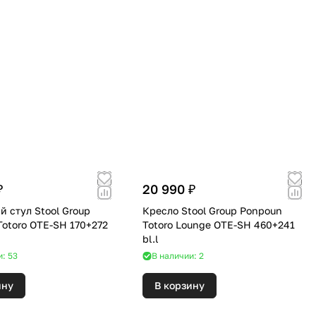
₽
20 990 ₽
 стул Stool Group
Кресло Stool Group Ponpoun
Totoro OTE-SH 170+272
Totoro Lounge OTE-SH 460+241
bl.l
и: 53
В наличии: 2
ину
В корзину