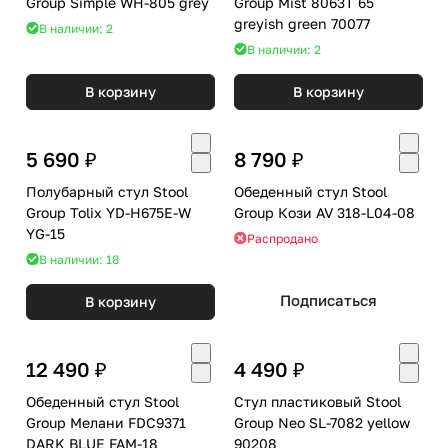
Group Simple WH-805 grey
Group Mist 8063T 65
greyish green 70077
В наличии: 2
В наличии: 2
В корзину
В корзину
5 690 ₽
8 790 ₽
Полубарный стул Stool
Обеденный стул Stool
Group Tolix YD-H675E-W
Group Кози AV 318-L04-08
YG-15
Распродано
В наличии: 18
Подписаться
В корзину
12 490 ₽
4 490 ₽
Обеденный стул Stool
Стул пластиковый Stool
Group Мелани FDC9371
Group Neo SL-7082 yellow
DARK BLUE FAM-18
90208