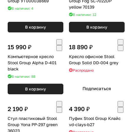
Group УТ000038669
Group Fog SL-7022DP
yellow 70139
В наличии: 4
В наличии: 12
В корзину
В корзину
15 990 ₽
18 890 ₽
Компьютерное кресло
Кресло офисное Stool
Stool Group Alpha D-401
Group Solid DD-004 grey
black
Распродано
В наличии: 88
Подписаться
В корзину
2 190 ₽
4 390 ₽
Стул пластиковый Stool
Пуфик Stool Group Клайс
Group Yona PP-297 green
vd-clays-b27
36023