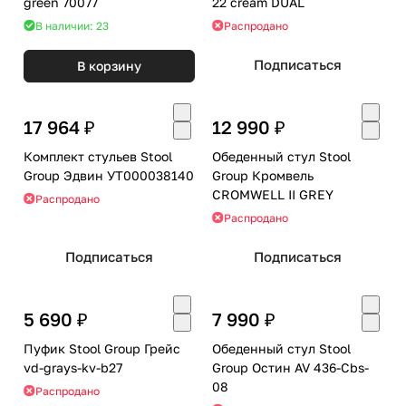
green 70077
22 cream DUAL
В наличии: 23
Распродано
Подписаться
В корзину
17 964 ₽
12 990 ₽
Комплект стульев Stool
Обеденный стул Stool
Group Эдвин УТ000038140
Group Кромвель
CROMWELL II GREY
Распродано
Распродано
Подписаться
Подписаться
5 690 ₽
7 990 ₽
Пуфик Stool Group Грейс
Обеденный стул Stool
vd-grays-kv-b27
Group Остин AV 436-Cbs-
08
Распродано