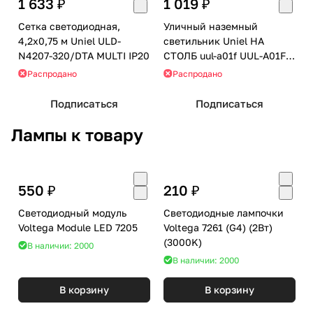
1 633 ₽
1 019 ₽
Сетка светодиодная,
Уличный наземный
4,2х0,75 м Uniel ULD-
светильник Uniel НА
N4207-320/DTA MULTI IP20
СТОЛБ uul-a01f UUL-A01F
60W/E27 IP44 COPPER
Распродано
Распродано
Подписаться
Подписаться
Лампы к товару
550 ₽
210 ₽
Светодиодный модуль
Светодиодные лампочки
Voltega Module LED 7205
Voltega 7261 (G4) (2Вт)
(3000K)
В наличии: 2000
В наличии: 2000
В корзину
В корзину