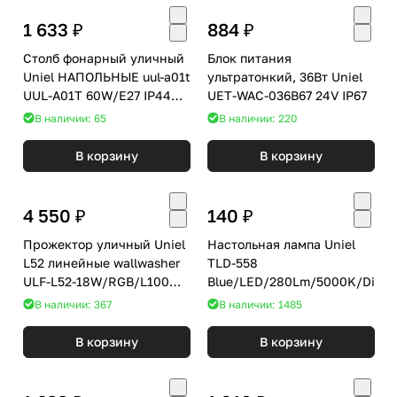
1 633 ₽
884 ₽
Столб фонарный уличный
Блок питания
Uniel НАПОЛЬНЫЕ uul-a01t
ультратонкий, 36Вт Uniel
UUL-A01T 60W/E27 IP44
UET-WAC-036B67 24V IP67
BLACK SILVER
В наличии: 65
В наличии: 220
В корзину
В корзину
4 550 ₽
140 ₽
Прожектор уличный Uniel
Настольная лампа Uniel
L52 линейные wallwasher
TLD-558
ULF-L52-18W/RGB/L100
Blue/LED/280Lm/5000K/Dimm
220V IP65 SILVER
В наличии: 367
В наличии: 1485
В корзину
В корзину