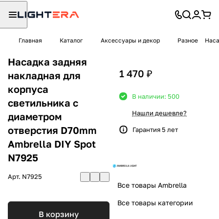
Главная
Каталог
Аксессуары и декор
Разное
Наса
Насадка задняя
1 470 ₽
накладная для
корпуса
В наличии: 500
светильника с
Нашли дешевле?
диаметром
отверстия D70mm
Гарантия 5 лет
Ambrella DIY Spot
N7925
Арт.
N7925
Все товары Ambrella
Все товары категории
В корзину