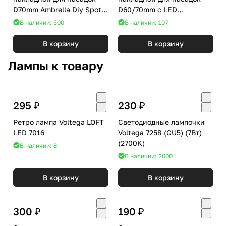
D70mm Ambrella Diy Spot
D60/70mm с LED
C7405
подсветкой Ambrella Diy
В наличии: 500
В наличии: 107
Spot C1105
В корзину
В корзину
Лампы к товару
295 ₽
230 ₽
Ретро лампа Voltega LOFT
Светодиодные лампочки
LED 7016
Voltega 7258 (GU5) (7Вт)
(2700K)
В наличии: 8
В наличии: 2000
В корзину
В корзину
300 ₽
190 ₽