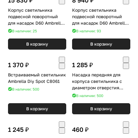
Корпус светильника
Корпус светильника
подвесной поворотный
подвесной поворотный
для насадок D60 Ambrella
для насадок D60 Ambrella
DIY Spot C9022
DIY Spot C9005
В наличии: 25
В наличии: 93
В корзину
В корзину
1 370 ₽
1 285 ₽
Встраиваемый светильник
Насадка передняя для
Ambrella Diy Spot C8061
корпуса светильника с
диаметром отверстия
В наличии: 500
D70mm Ambrella DIY Spot
В наличии: 500
N7121
В корзину
В корзину
1 245 ₽
460 ₽