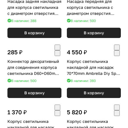
Насадка задняя накладная
Насадка передняя для
для корпуса светильника
корпуса светильника с
с диаметром отверстия
диаметром отверстия
D60mm Ambrella DIY Spot
D60mm Ambrella DIY Spot
В наличии: 388
В наличии: 500
N6906
N6104
В корзину
В корзину
285 ₽
4 550 ₽
Коннектор декоративный
Корпус светильника
для соединения корпуса
накладной для насадок
светильника D60+D60mm
70*70mm Ambrella Diy Spot
Ambrella DIY Spot A2061
C7820
В наличии: 500
В наличии: 393
В корзину
В корзину
1 370 ₽
5 820 ₽
Корпус светильника
Корпус светильника
накладной для насадок
накладной для насадок