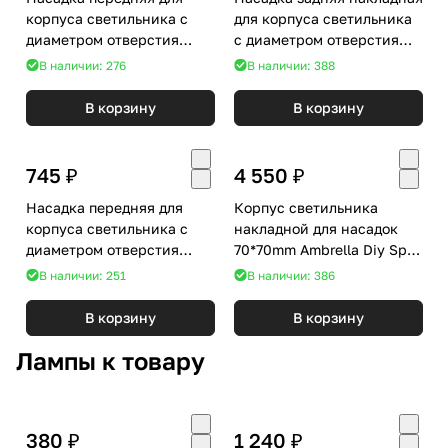
корпуса светильника с
для корпуса светильника
диаметром отверстия
с диаметром отверстия
D70mm Ambrella DIY Spot
D60mm Ambrella DIY Spot
В наличии: 276
В наличии: 388
N7015
N6906
В корзину
В корзину
745 ₽
4 550 ₽
Насадка передняя для
Корпус светильника
корпуса светильника с
накладной для насадок
диаметром отверстия
70*70mm Ambrella Diy Spot
D60mm Ambrella DIY Spot
C7821
В наличии: 251
В наличии: 386
N6112
В корзину
В корзину
Лампы к товару
380 ₽
1 240 ₽