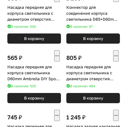
Насадка передняя для
Коннектор для
корпуса светильника с
соединения корпуса
диаметром отверстия
светильника D85+D60mm
D85mm Ambrella Diy Spot
Ambrella Diy Spot A2106
В наличии: 500
В наличии: 87
N8486
В корзину
В корзину
565 ₽
805 ₽
Насадка передняя для
Насадка передняя для
корпуса светильника
корпуса светильника с
D60mm Ambrella DIY Spot
диаметром отверстия
N6151
D70mm Ambrella DIY Spot
В наличии: 500
В наличии: 484
N7022
В корзину
В корзину
745 ₽
1 245 ₽
Насадка передняя для
Насадка задняя накладная