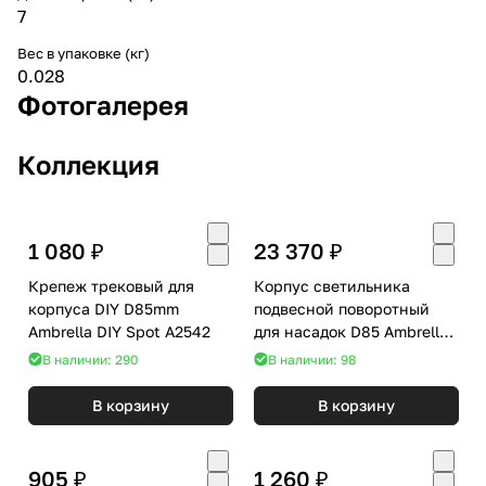
7
Вес в упаковке (кг)
0.028
Фотогалерея
Коллекция
1 080 ₽
23 370 ₽
Крепеж трековый для
Корпус светильника
корпуса DIY D85mm
подвесной поворотный
Ambrella DIY Spot A2542
для насадок D85 Ambrella
DIY Spot C9177
В наличии: 290
В наличии: 98
В корзину
В корзину
905 ₽
1 260 ₽