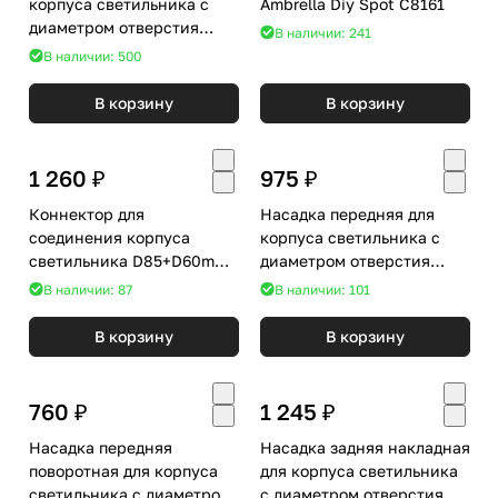
корпуса светильника с
Ambrella Diy Spot C8161
диаметром отверстия
В наличии: 241
D85mm Ambrella Diy Spot
В наличии: 500
N8402
В корзину
В корзину
1 260 ₽
975 ₽
Коннектор для
Насадка передняя для
соединения корпуса
корпуса светильника с
светильника D85+D60mm
диаметром отверстия
Ambrella Diy Spot A2106
D70mm Ambrella DIY Spot
В наличии: 87
В наличии: 101
N7035
В корзину
В корзину
760 ₽
1 245 ₽
Насадка передняя
Насадка задняя накладная
поворотная для корпуса
для корпуса светильника
светильника с диаметром
с диаметром отверстия