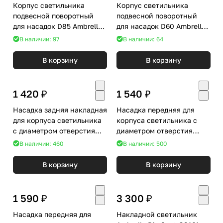
Корпус светильника
Корпус светильника
подвесной поворотный
подвесной поворотный
для насадок D85 Ambrella
для насадок D60 Ambrella
DIY Spot C9118
DIY Spot C9006
В наличии: 97
В наличии: 64
В корзину
В корзину
1 420 ₽
1 540 ₽
Насадка задняя накладная
Насадка передняя для
для корпуса светильника
корпуса светильника с
с диаметром отверстия
диаметром отверстия
D85mm Ambrella Diy Spot
D85mm Ambrella Diy Spot
В наличии: 460
В наличии: 500
N8912
N8433
В корзину
В корзину
1 590 ₽
3 300 ₽
Насадка передняя для
Накладной светильник