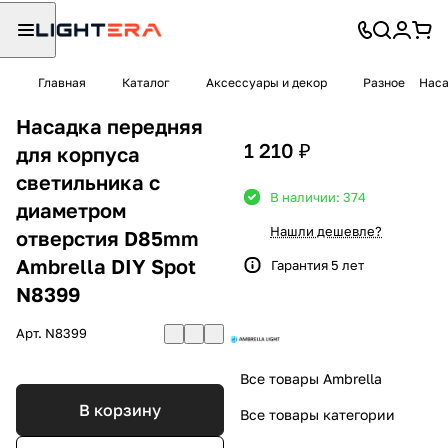
Главная
Каталог
Аксессуары и декор
Разное
Наса
Насадка передняя
1 210 ₽
для корпуса
светильника с
В наличии: 374
диаметром
Нашли дешевле?
отверстия D85mm
Ambrella DIY Spot
Гарантия 5 лет
N8399
Арт.
N8399
Все товары Ambrella
В корзину
Все товары категории