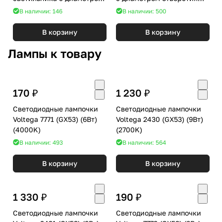
отверстия D70mm Ambrella
D60mm Ambrella DIY Spot
В наличии: 146
В наличии: 500
DIY Spot N7005
N6902
В корзину
В корзину
Лампы к товару
170 ₽
1 230 ₽
Светодиодные лампочки
Светодиодные лампочки
Voltega 7771 (GX53) (6Вт)
Voltega 2430 (GX53) (9Вт)
(4000K)
(2700K)
В наличии: 493
В наличии: 564
В корзину
В корзину
1 330 ₽
190 ₽
Светодиодные лампочки
Светодиодные лампочки