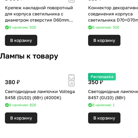
Крепеж накладной поворотный
Коннектор декоративн
для корпуса светильника с
соединения корпуса
диаметром отверстия D60mm
светильника D70+D70
Ambrella DIY Spot A2210
Ambrella DIY Spot A207
В наличии: 500
В наличии: 500
В корзину
В корзину
Лампы к товару
Распродажа
380 ₽
350 ₽
Светодиодные лампочки Voltega
Светодиодные лампочк
8458 (GU10) (6Вт) (4000K)
8457 (GU10) (6Вт)
В наличии: 826
В наличии: 1
В корзину
В корзину