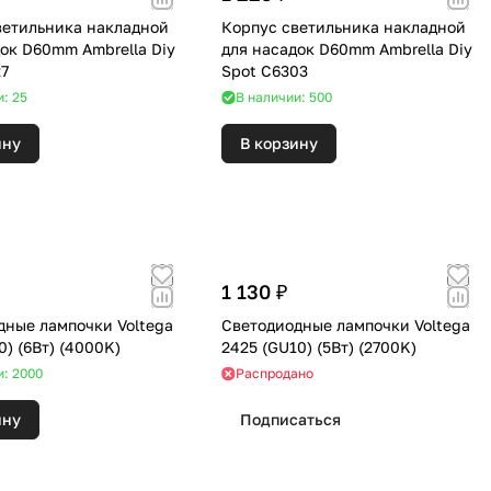
ветильника накладной
Корпус светильника накладной
ок D60mm Ambrella Diy
для насадок D60mm Ambrella Diy
27
Spot C6303
и: 25
В наличии: 500
ину
В корзину
1 130 ₽
дные лампочки Voltega
Светодиодные лампочки Voltega
7109 (GU10) (6Вт) (4000K)
2425 (GU10) (5Вт) (2700K)
и: 2000
Распродано
ину
Подписаться