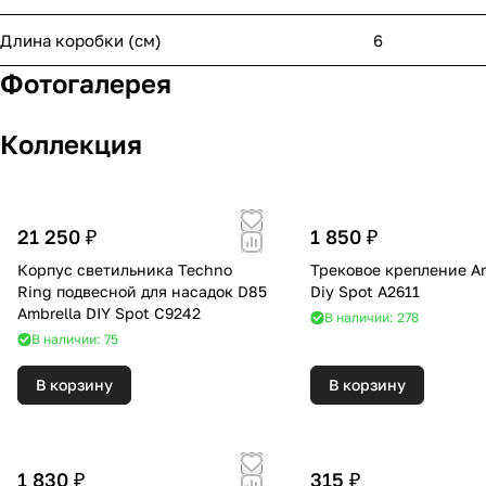
Длина коробки (см)
6
Фотогалерея
Коллекция
21 250 ₽
1 850 ₽
Корпус светильника Techno
Трековое крепление Am
Ring подвесной для насадок D85
Diy Spot A2611
Ambrella DIY Spot C9242
В наличии: 278
В наличии: 75
В корзину
В корзину
1 830 ₽
315 ₽