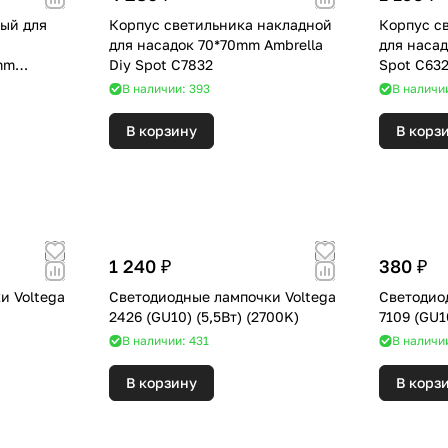
ый для
Корпус светильника накладной
Корпус с
для насадок 70*70mm Ambrella
для насад
mm
Diy Spot C7832
Spot C63
1
В наличии: 393
В наличи
В корзину
В корз
1 240 ₽
380 ₽
и Voltega
Светодиодные лампочки Voltega
Светодио
2426 (GU10) (5,5Вт) (2700K)
В наличии: 431
В наличи
В корзину
В корз