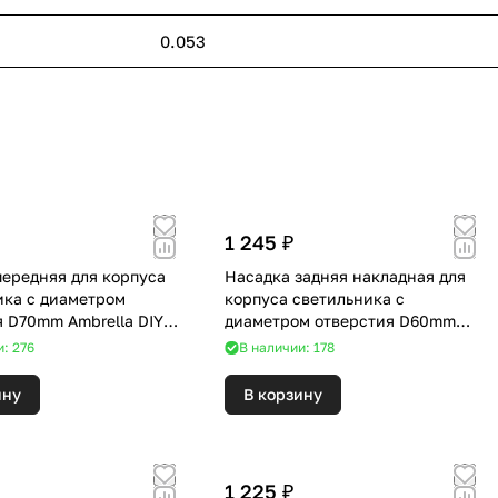
0.053
1 245 ₽
передняя для корпуса
Насадка задняя накладная для
ика с диаметром
корпуса светильника с
я D70mm Ambrella DIY
диаметром отверстия D60mm
15
Ambrella DIY Spot N6905
и: 276
В наличии: 178
ину
В корзину
1 225 ₽