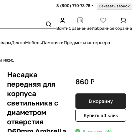
8 (800) 770-73-76
Заказать звонок
Войти
Сравнение
Избранное
Корзина
овары
Декор
Мебель
Лампочки
Предметы интерьера
ot N6241
Насадка
860 ₽
передняя для
корпуса
В корзину
светильника с
диаметром
Купить в 1 клик
отверстия
D60mm Ambrella
В наличии: 440