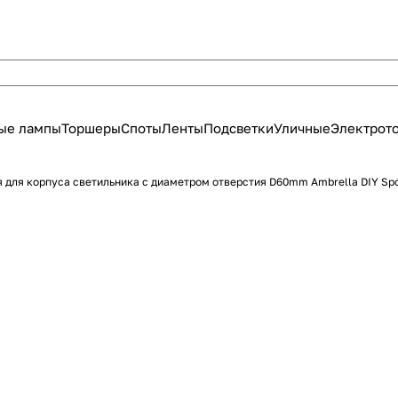
ые лампы
Торшеры
Споты
Ленты
Подсветки
Уличные
Электрот
 для корпуса светильника с диаметром отверстия D60mm Ambrella DIY Sp