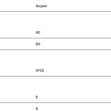
Акрил
60
60
IP20
6
6