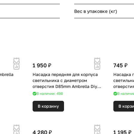
Вес в упаковке (кг)
1 950 ₽
745 ₽
brella
Насадка передняя для корпуса
Насадка 
светильника с диаметром
светильн
отверстия D85mm Ambrella Diy
отверсти
Spot N8445
Spot N70
В наличии: 498
В наличи
В корзину
В корз
4 280 ₽
1 195 ₽