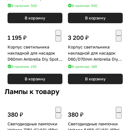
D60mm Ambrella DIY Spot
Ambrella DIY Spot A2072
В наличии: 500
В наличии: 500
A2301
В корзину
В корзину
1 195 ₽
3 200 ₽
Корпус светильника
Корпус светильника
накладной для насадок
накладной для насадок
D60mm Ambrella Diy Spot
D60/D70mm Ambrella Diy
C6322
Spot C1122
В наличии: 155
В наличии: 189
В корзину
В корзину
Лампы к товару
380 ₽
380 ₽
Светодиодные лампочки
Светодиодные лампочки
Voltega 7251 (GU10) (6Вт)
Voltega 8458 (GU10) (6Вт)