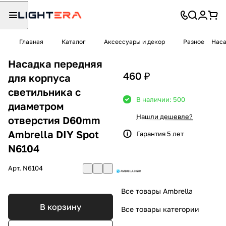
Главная
Каталог
Аксессуары и декор
Разное
Наса
Насадка передняя
460 ₽
для корпуса
светильника с
В наличии: 500
диаметром
Нашли дешевле?
отверстия D60mm
Ambrella DIY Spot
Гарантия 5 лет
N6104
Арт.
N6104
Все товары Ambrella
В корзину
Все товары категории