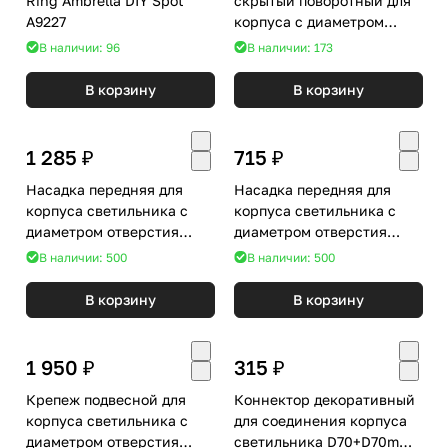
Ring Ambrella DIY Spot
скрытый поворотный для
A9227
корпуса с диаметром
отверстия D60 Ambrella
В наличии: 96
В наличии: 173
Diy Spot A2524
В корзину
В корзину
1 285 ₽
715 ₽
Насадка передняя для
Насадка передняя для
корпуса светильника с
корпуса светильника с
диаметром отверстия
диаметром отверстия
D70mm Ambrella DIY Spot
D60mm Ambrella DIY Spot
В наличии: 500
В наличии: 500
N7120
N6123
В корзину
В корзину
1 950 ₽
315 ₽
Крепеж подвесной для
Коннектор декоративный
корпуса светильника с
для соединения корпуса
диаметром отверстия
светильника D70+D70mm