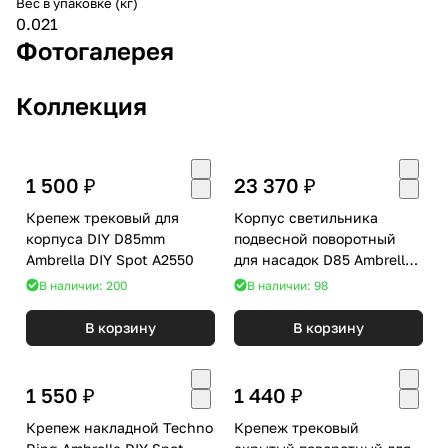
Вес в упаковке (кг)
0.021
Фотогалерея
Коллекция
1 500 ₽
23 370 ₽
Крепеж трековый для
Корпус светильника
корпуса DIY D85mm
подвесной поворотный
Ambrella DIY Spot A2550
для насадок D85 Ambrella
DIY Spot C9177
В наличии: 200
В наличии: 98
В корзину
В корзину
1 550 ₽
1 440 ₽
Крепеж накладной Techno
Крепеж трековый