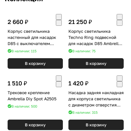
2 660 ₽
21 250 ₽
Корпус светильника
Корпус светильника
настенный для насадок
Techno Ring подвесной
D85 с выключателем
для насадок D85 Ambrella
Ambrella DIY Spot C9595
DIY Spot C9242
В наличии: 115
В наличии: 75
В корзину
В корзину
1 510 ₽
1 420 ₽
Трековое крепление
Насадка задняя накладная
Ambrella Diy Spot A2505
для корпуса светильника
с диаметром отверстия
В наличии: 500
D85mm Ambrella Diy Spot
В наличии: 315
N8909
В корзину
В корзину