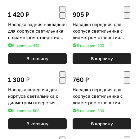
1 420 ₽
905 ₽
Насадка задняя накладная
Насадка передняя для
для корпуса светильника
корпуса светильника с
с диаметром отверстия
диаметром отверстия
D85mm Ambrella Diy Spot
D85mm Ambrella Diy Spot
В наличии: 442
В наличии: 500
N8902
N8480
В корзину
В корзину
1 300 ₽
760 ₽
Насадка передняя для
Насадка передняя для
корпуса светильника с
корпуса светильника с
диаметром отверстия
диаметром отверстия
D60mm Ambrella DIY Spot
D60mm Ambrella DIY Spot
В наличии: 500
В наличии: 500
N6252
N6135
В корзину
В корзину