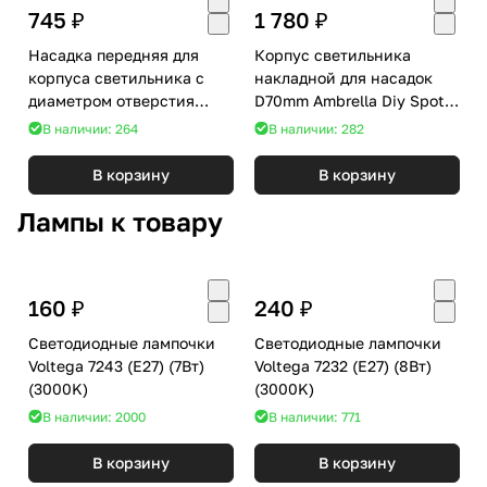
745 ₽
1 780 ₽
Насадка передняя для
Корпус светильника
корпуса светильника с
накладной для насадок
диаметром отверстия
D70mm Ambrella Diy Spot
D60mm Ambrella DIY Spot
C7531
В наличии: 264
В наличии: 282
N6111
В корзину
В корзину
Лампы к товару
160 ₽
240 ₽
Светодиодные лампочки
Светодиодные лампочки
Voltega 7243 (E27) (7Вт)
Voltega 7232 (E27) (8Вт)
(3000K)
(3000K)
В наличии: 2000
В наличии: 771
В корзину
В корзину