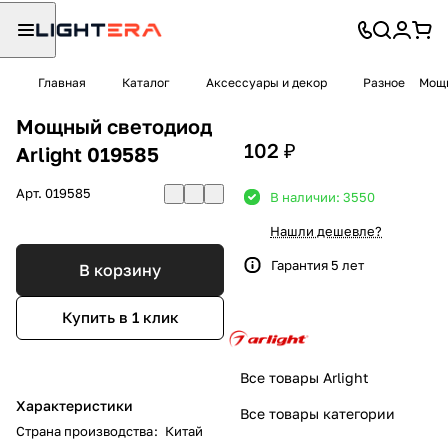
Главная
Каталог
Аксессуары и декор
Разное
Мощн
Мощный светодиод
102 ₽
Arlight 019585
Арт.
019585
В наличии: 3550
Нашли дешевле?
Гарантия 5 лет
В корзину
Купить в 1 клик
Все товары Arlight
Характеристики
Все товары категории
Страна производства
:
Китай