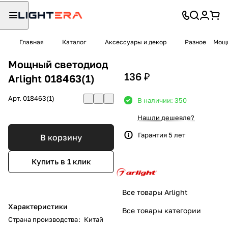
Главная
Каталог
Аксессуары и декор
Разное
Мощн
Мощный светодиод
136 ₽
Arlight 018463(1)
Арт.
018463(1)
В наличии: 350
Нашли дешевле?
Гарантия 5 лет
В корзину
Купить в 1 клик
Все товары Arlight
Характеристики
Все товары категории
Страна производства
:
Китай