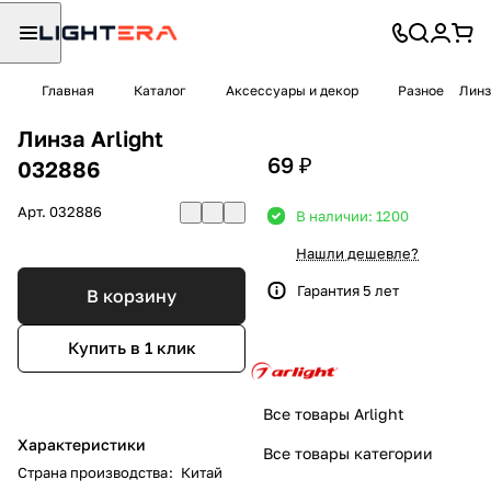
Главная
Каталог
Аксессуары и декор
Разное
Линз
Линза Arlight
69 ₽
032886
Арт.
032886
В наличии: 1200
Нашли дешевле?
Гарантия 5 лет
В корзину
Купить в 1 клик
Все товары Arlight
Характеристики
Все товары категории
Страна производства
:
Китай