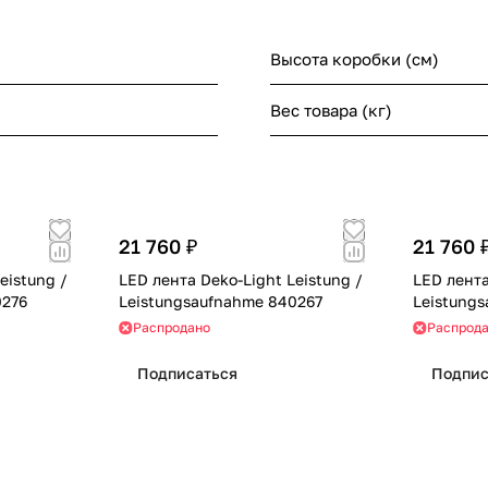
Высота коробки (см)
Вес товара (кг)
21 760 ₽
21 760 
eistung /
LED лента Deko-Light Leistung /
LED лента
0276
Leistungsaufnahme 840267
Leistung
Распродано
Распрод
Подписаться
Подпис