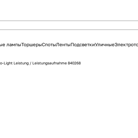
ые лампы
Торшеры
Споты
Ленты
Подсветки
Уличные
Электрот
o-Light Leistung / Leistungsaufnahme 840268