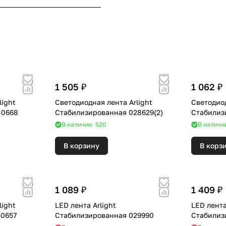
1 505 ₽
1 062 ₽
light
Светодиодная лента Arlight
Светодиод
40668
Стабилизированная 028629(2)
Стабилиз
В наличии: 520
В наличи
В корзину
В корз
1 089 ₽
1 409 ₽
light
LED лента Arlight
LED лента
50657
Стабилизированная 029990
Стабилиз