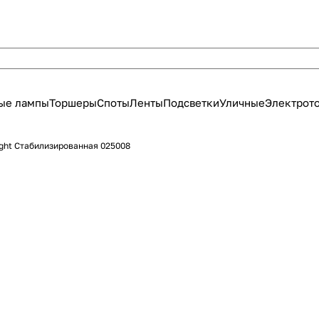
ые лампы
Торшеры
Споты
Ленты
Подсветки
Уличные
Электрот
ight Стабилизированная 025008