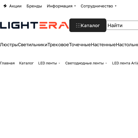
Акции
Бренды
Информация
Сотрудничество
Каталог
Люстры
Светильники
Трековое
Точечные
Настенные
Настольн
Главная
Каталог
LED ленты
Светодиодные ленты
LED лента Arl