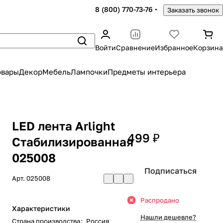
8 (800) 770-73-76
Заказать звонок
Войти
Сравнение
Избранное
Корзина
овары
Декор
Мебель
Лампочки
Предметы интерьера
LED лента Arlight
499 ₽
Стабилизированная
025008
Подписаться
Арт.
025008
Распродано
Характеристики
Нашли дешевле?
Страна производства
:
Россия