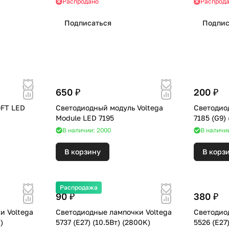
Распродано
Распрод
Подписаться
Подпис
650 ₽
200 ₽
OFT LED
Светодиодный модуль Voltega
Светодио
Module LED 7195
В наличии: 2000
В наличи
В корзину
В корз
Распродажа
90 ₽
380 ₽
и Voltega
Светодиодные лампочки Voltega
Светодио
0K)
5737 (E27) (10.5Вт) (2800K)