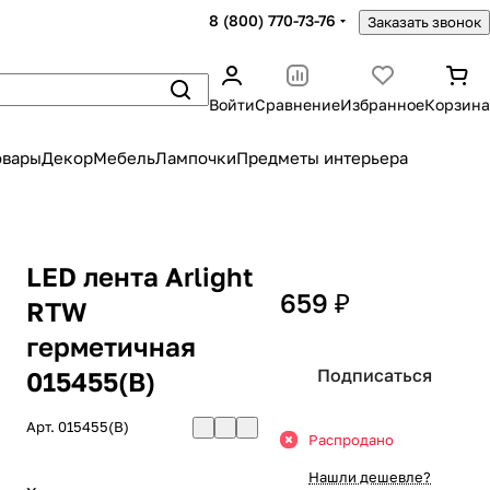
8 (800) 770-73-76
Заказать звонок
Войти
Сравнение
Избранное
Корзина
овары
Декор
Мебель
Лампочки
Предметы интерьера
LED лента Arlight
659 ₽
RTW
герметичная
Подписаться
015455(B)
Арт.
015455(B)
Распродано
Нашли дешевле?