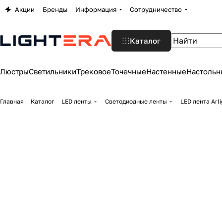
Акции
Бренды
Информация
Сотрудничество
Каталог
Люстры
Светильники
Трековое
Точечные
Настенные
Настольн
Главная
Каталог
LED ленты
Светодиодные ленты
LED лента Arl