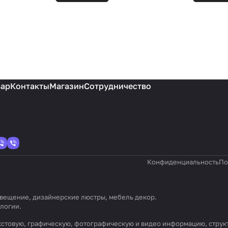
вар
Контакты
Магазин
Сотрудничество
Конфиденциальность
По
 освещение, дизайнерские люстры, мебель декор.
ологии
.
) текстовую, графическую, фотографическую и видео информацию, стр