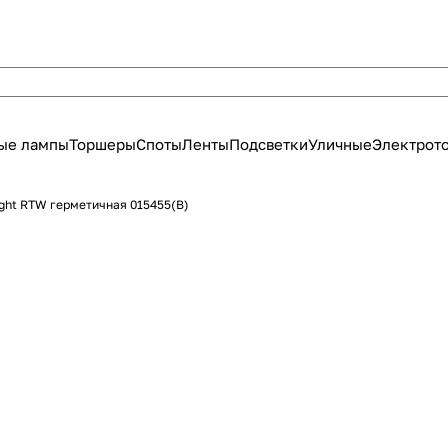
ые лампы
Торшеры
Споты
Ленты
Подсветки
Уличные
Электрот
ight RTW герметичная 015455(B)