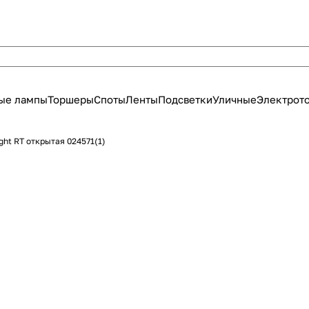
ые лампы
Торшеры
Споты
Ленты
Подсветки
Уличные
Электрот
ight RT открытая 024571(1)