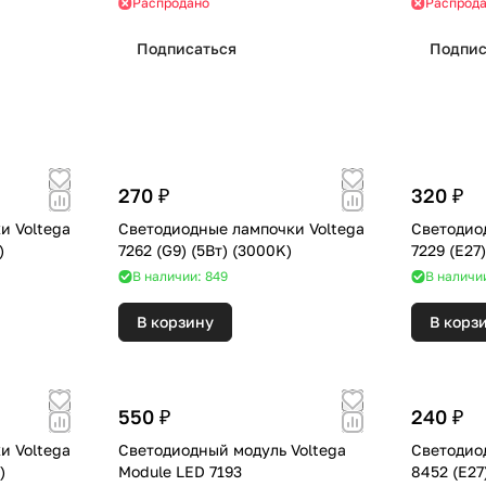
Распродано
Распрод
Подписаться
Подпис
270 ₽
320 ₽
и Voltega
Светодиодные лампочки Voltega
Светодио
K)
7262 (G9) (5Вт) (3000K)
В наличии: 849
В наличи
В корзину
В корз
550 ₽
240 ₽
и Voltega
Светодиодный модуль Voltega
Светодио
0K)
Module LED 7193