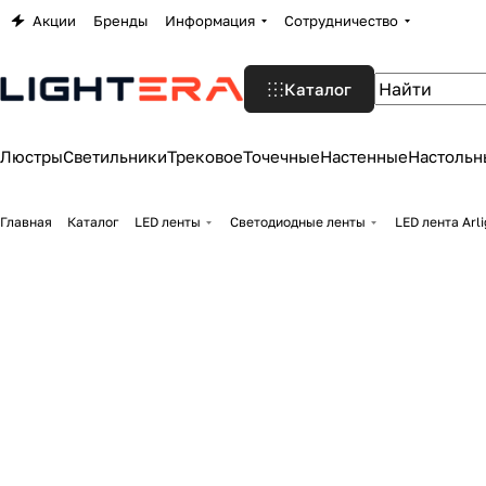
Акции
Бренды
Информация
Сотрудничество
Каталог
Люстры
Светильники
Трековое
Точечные
Настенные
Настольн
Главная
Каталог
LED ленты
Светодиодные ленты
LED лента Arl