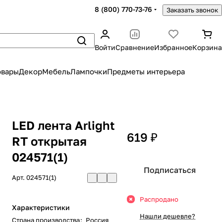
8 (800) 770-73-76
Заказать звонок
Войти
Сравнение
Избранное
Корзина
овары
Декор
Мебель
Лампочки
Предметы интерьера
LED лента Arlight
619 ₽
RT открытая
024571(1)
Подписаться
Арт.
024571(1)
Распродано
Характеристики
Нашли дешевле?
Страна производства
:
Россия