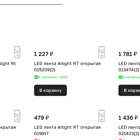
1 227 ₽
1 781 ₽
ight Rt
LED лента Arlight RT открытая
LED лента
025209(2)
013474(2)
В наличии: 1000
В наличи
В корзину
В корз
479 ₽
1 436 ₽
ткрытая
LED лента Arlight RT открытая
LED лента
019917
021423(2)