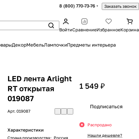
8 (800) 770-73-76
Заказать звонок
Войти
Сравнение
Избранное
Корзина
овары
Декор
Мебель
Лампочки
Предметы интерьера
LED лента Arlight
1 549 ₽
RT открытая
019087
Подписаться
Арт.
019087
Распродано
Характеристики
Нашли дешевле?
Страна производства
:
Россия