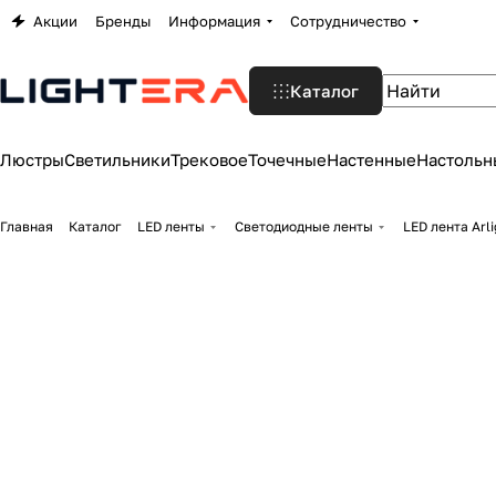
Акции
Бренды
Информация
Сотрудничество
Каталог
Люстры
Светильники
Трековое
Точечные
Настенные
Настольн
Главная
Каталог
LED ленты
Светодиодные ленты
LED лента Arl