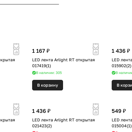
1 167 ₽
1 436 ₽
ткрытая
LED лента Arlight RT открытая
LED лента
017419(1)
015902(2)
В наличии: 305
В наличи
В корзину
В корз
1 436 ₽
549 ₽
ткрытая
LED лента Arlight RT открытая
LED лента
021423(2)
015004(1)