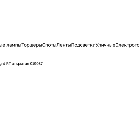
ые лампы
Торшеры
Споты
Ленты
Подсветки
Уличные
Электрот
ight RT открытая 019087