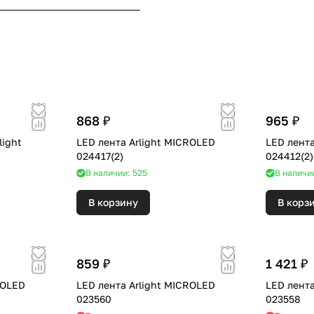
868 ₽
965 ₽
light
LED лента Arlight MICROLED
LED лента
024417(2)
024412(2)
В наличии: 525
В наличи
В корзину
В корз
859 ₽
1 421 ₽
ROLED
LED лента Arlight MICROLED
LED лента
023560
023558