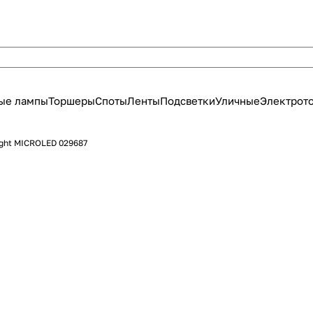
ые лампы
Торшеры
Споты
Ленты
Подсветки
Уличные
Электрот
ight MICROLED 029687