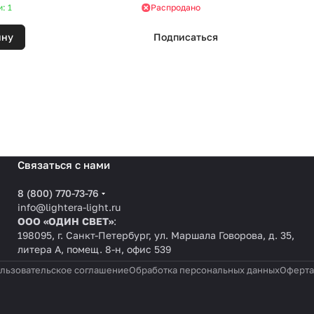
: 1
Распродано
ину
Подписаться
Связаться с нами
8 (800) 770-73-76
info@lightera-light.ru
ООО «ОДИН СВЕТ»
:
198095, г. Санкт-Петербург, ул. Маршала Говорова, д. 35,
литера А, помещ. 8-н, офис 539
льзовательское соглашение
Обработка персональных данных
Оферта