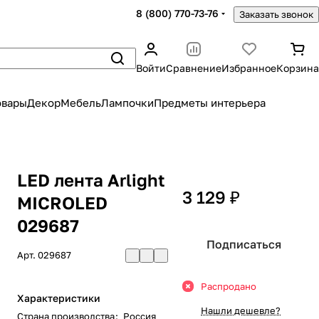
8 (800) 770-73-76
Заказать звонок
Войти
Сравнение
Избранное
Корзина
овары
Декор
Мебель
Лампочки
Предметы интерьера
LED лента Arlight
3 129 ₽
MICROLED
029687
Подписаться
Арт.
029687
Распродано
Характеристики
Нашли дешевле?
Страна производства
:
Россия