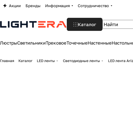
Акции
Бренды
Информация
Сотрудничество
Каталог
Люстры
Светильники
Трековое
Точечные
Настенные
Настольн
Главная
Каталог
LED ленты
Светодиодные ленты
LED лента Arl