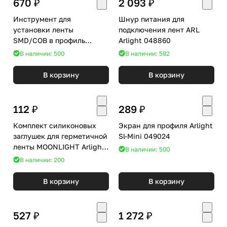
670 ₽
2 093 ₽
Инструмент для
Шнур питания для
установки ленты
подключения лент ARL
SMD/COB в профиль
Arlight 048860
Arlight 050240
В наличии: 500
В наличии: 592
В корзину
В корзину
112 ₽
289 ₽
Комплект силиконовых
Экран для профиля Arlight
заглушек для герметичной
Sl-Mini 049024
ленты MOONLIGHT Arlight
В наличии: 500
041058
В наличии: 200
В корзину
В корзину
527 ₽
1 272 ₽