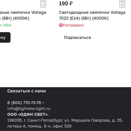
190 ₽
дные лампочки Voltega
Светодиодные лампочки Voltega
7018 (E14) (6Вт) (4000K)
7022 (E14) (6Вт) (4000K)
и: 1654
Распродано
ину
Подписаться
Связаться с нами
8 (800) 770-73-76
info@lightera-light.ru
ООО «ОДИН СВЕТ»
:
198095, г. Санкт-Петербург, ул. Маршала Говорова, д. 35,
литера А, помещ. 8-н, офис 539