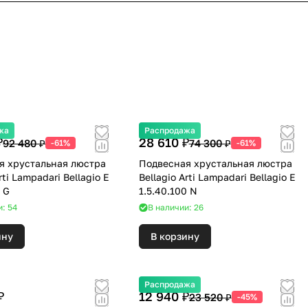
жа
Распродажа
₽
28 610 ₽
92 480 ₽
74 300 ₽
-61%
-61%
я хрустальная люстра
Подвесная хрустальная люстра
rti Lampadari Bellagio E
Bellagio Arti Lampadari Bellagio E
0 G
1.5.40.100 N
и: 54
В наличии: 26
ину
В корзину
Распродажа
₽
12 940 ₽
23 520 ₽
-45%