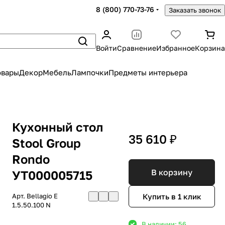
8 (800) 770-73-76
Заказать звонок
Войти
Сравнение
Избранное
Корзина
овары
Декор
Мебель
Лампочки
Предметы интерьера
Кухонный стол
35 610 ₽
Stool Group
Rondo
В корзину
УТ000005715
Купить в 1 клик
Арт.
Bellagio E
1.5.50.100 N
В наличии: 56