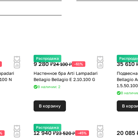
Распродажа
Распрода
9 280 ₽
35 610 
24 100 ₽
-61%
mpadari
Настенное бра Arti Lampadari
Подвесна
.100 N
Bellagio Bellagio E 2.10.100 G
Bellagio A
1.5.50.10
В наличии: 2
В наличи
В корзину
В корз
Распродажа
12 940 ₽
20 085 
23 520 ₽
1%
-45%