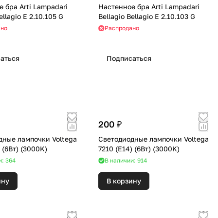
 бра Arti Lampadari
Настенное бра Arti Lampadari
ellagio E 2.10.105 G
Bellagio Bellagio E 2.10.103 G
ано
Распродано
аться
Подписаться
200 ₽
дные лампочки Voltega
Светодиодные лампочки Voltega
7213 (E14) (6Вт) (3000K)
7210 (E14) (6Вт) (3000K)
и: 364
В наличии: 914
ину
В корзину