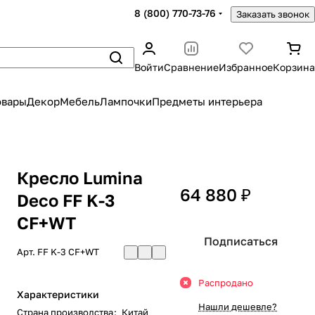
8 (800) 770-73-76
Заказать звонок
Войти
Сравнение
Избранное
Корзина
овары
Декор
Мебель
Лампочки
Предметы интерьера
Кресло Lumina
64 880 ₽
Deco FF K-3
CF+WT
Подписаться
Арт.
FF K-3 CF+WT
Распродано
Характеристики
Нашли дешевле?
Страна производства
:
Китай