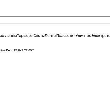
ые лампы
Торшеры
Споты
Ленты
Подсветки
Уличные
Электрот
ina Deco FF K-3 CF+WT