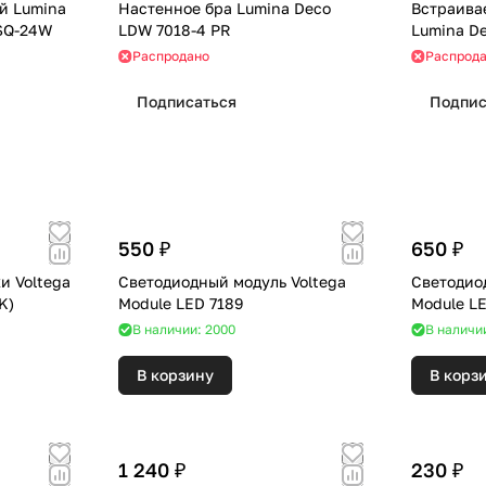
й Lumina
Настенное бра Lumina Deco
Встраива
-SQ-24W
LDW 7018-4 PR
Lumina D
Распродано
Распрод
Подписаться
Подпис
550 ₽
650 ₽
и Voltega
Светодиодный модуль Voltega
Светодио
4000K)
Module LED 7189
Module LE
В наличии: 2000
В наличи
В корзину
В корз
1 240 ₽
230 ₽