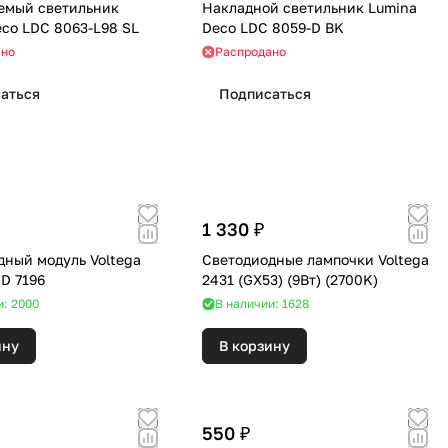
емый светильник
Накладной светильник Lumina
eco LDC 8063-L98 SL
Deco LDC 8059-D BK
ано
Распродано
аться
Подписаться
1 330 ₽
дный модуль Voltega
Светодиодные лампочки Voltega
D 7196
2431 (GX53) (9Вт) (2700K)
и: 2000
В наличии: 1628
ину
В корзину
550 ₽