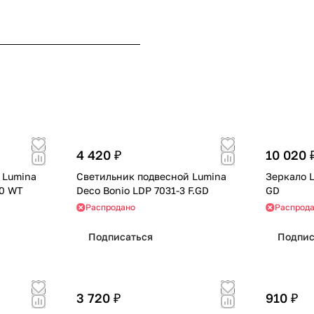
4 420 ₽
10 020 
 Lumina
Светильник подвесной Lumina
Зеркало 
00 WT
Deco Bonio LDP 7031-3 F.GD
GD
Распродано
Распрод
Подписаться
Подпис
3 720 ₽
910 ₽