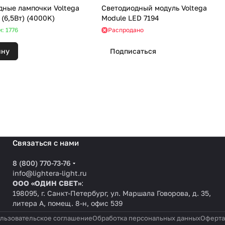
дные лампочки Voltega
Светодиодный модуль Voltega
7137 (E14) (6,5Вт) (4000K)
Module LED 7194
: 1776
Распродано
ину
Подписаться
Связаться с нами
8 (800) 770-73-76
info@lightera-light.ru
ООО «ОДИН СВЕТ»
:
198095, г. Санкт-Петербург, ул. Маршала Говорова, д. 35,
литера А, помещ. 8-н, офис 539
льзовательское соглашение
Обработка персональных данных
Оферта