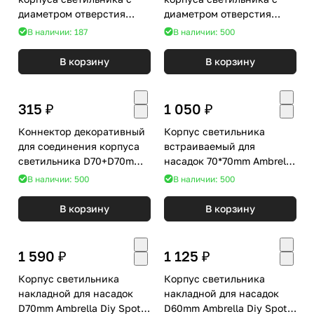
диаметром отверстия
диаметром отверстия
D70mm Ambrella DIY Spot
D60mm Ambrella DIY Spot
В наличии: 187
В наличии: 500
N7014
N6258
В корзину
В корзину
315 ₽
1 050 ₽
Коннектор декоративный
Корпус светильника
для соединения корпуса
встраиваемый для
светильника D70+D70mm
насадок 70*70mm Ambrella
Ambrella DIY Spot A2070
Diy Spot C7902
В наличии: 500
В наличии: 500
В корзину
В корзину
1 590 ₽
1 125 ₽
Корпус светильника
Корпус светильника
накладной для насадок
накладной для насадок
D70mm Ambrella Diy Spot
D60mm Ambrella Diy Spot