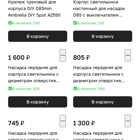
Крепеж трековый для
Корпус светильника
корпуса DIY D85mm
настенный для насадок
Ambrella DIY Spot A2550
D85 с выключателем
Ambrella DIY Spot C9595
В наличии: 200
В наличии: 115
В корзину
В корзину
1 600 ₽
805 ₽
Насадка передняя для
Насадка передняя для
корпуса светильника с
корпуса светильника с
диаметром отверстия
диаметром отверстия
D70mm Ambrella DIY Spot
D70mm Ambrella DIY Spot
В наличии: 500
В наличии: 484
N7170
N7022
В корзину
В корзину
745 ₽
1 300 ₽
Насадка передняя для
Насадка передняя для
корпуса светильника с
корпуса светильника с