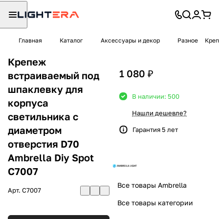
Главная
Каталог
Аксессуары и декор
Разное
Креп
Крепеж
1 080 ₽
встраиваемый под
шпаклевку для
В наличии: 500
корпуса
Нашли дешевле?
светильника с
диаметром
Гарантия 5 лет
отверстия D70
Ambrella Diy Spot
C7007
Все товары Ambrella
Арт.
C7007
Все товары категории