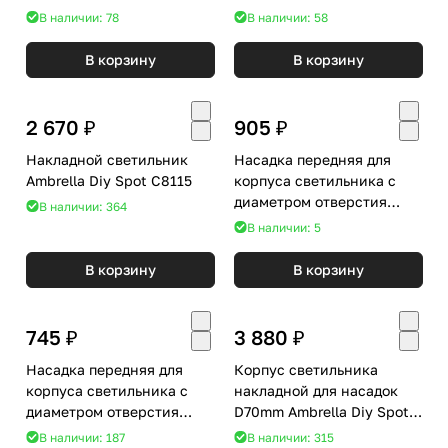
DIY Spot C9238
DIY Spot C9002
В наличии: 78
В наличии: 58
В корзину
В корзину
2 670 ₽
905 ₽
Накладной светильник
Насадка передняя для
Ambrella Diy Spot C8115
корпуса светильника с
диаметром отверстия
В наличии: 364
D70mm Ambrella DIY Spot
В наличии: 5
N7110
В корзину
В корзину
745 ₽
3 880 ₽
Насадка передняя для
Корпус светильника
корпуса светильника с
накладной для насадок
диаметром отверстия
D70mm Ambrella Diy Spot
D70mm Ambrella DIY Spot
C7722
В наличии: 187
В наличии: 315