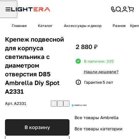
Главная
Каталог
Аксессуары и декор
Разное
Креп
Крепеж подвесной
2 880 ₽
для корпуса
светильника с
В наличии: 335
диаметром
Нашли дешевле?
отверстия D85
Ambrella Diy Spot
Гарантия 5 лет
A2331
Арт.
A2331
Все товары Ambrella
В корзину
Все товары категории