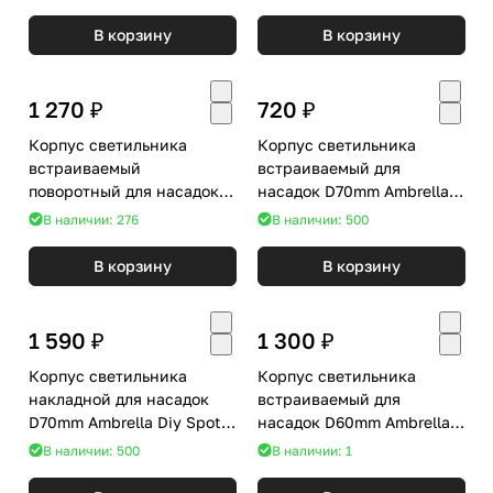
N7014
В корзину
В корзину
1 270 ₽
720 ₽
Корпус светильника
Корпус светильника
встраиваемый
встраиваемый для
поворотный для насадок
насадок D70mm Ambrella
D70mm Ambrella Diy Spot
Diy Spot C7632
В наличии: 276
В наличии: 500
C7652
В корзину
В корзину
1 590 ₽
1 300 ₽
Корпус светильника
Корпус светильника
накладной для насадок
встраиваемый для
D70mm Ambrella Diy Spot
насадок D60mm Ambrella
C7510
Diy Spot C6525
В наличии: 500
В наличии: 1