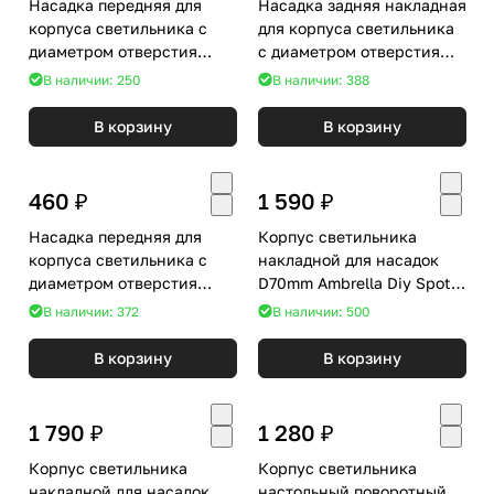
Насадка передняя для
Насадка задняя накладная
корпуса светильника с
для корпуса светильника
диаметром отверстия
с диаметром отверстия
D70mm Ambrella DIY Spot
D60mm Ambrella DIY Spot
В наличии: 250
В наличии: 388
N7160
N6906
В корзину
В корзину
460 ₽
1 590 ₽
Насадка передняя для
Корпус светильника
корпуса светильника с
накладной для насадок
диаметром отверстия
D70mm Ambrella Diy Spot
D60mm Ambrella DIY Spot
C7510
В наличии: 372
В наличии: 500
N6102
В корзину
В корзину
1 790 ₽
1 280 ₽
Корпус светильника
Корпус светильника
накладной для насадок
настольный поворотный