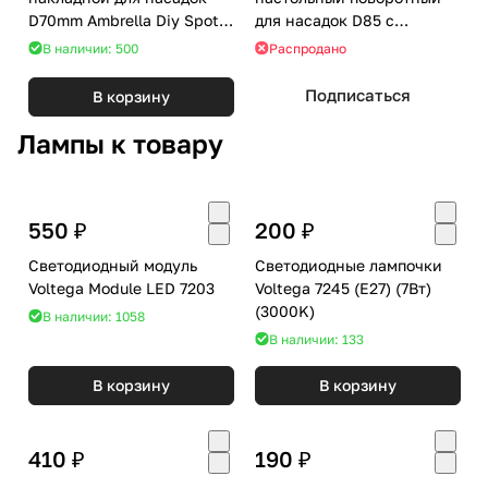
D70mm Ambrella Diy Spot
для насадок D85 с
C7403
выключателем Ambrella
В наличии: 500
Распродано
DIY Spot C9802
Подписаться
В корзину
Лампы к товару
550 ₽
200 ₽
Светодиодный модуль
Светодиодные лампочки
Voltega Module LED 7203
Voltega 7245 (E27) (7Вт)
(3000K)
В наличии: 1058
В наличии: 133
В корзину
В корзину
410 ₽
190 ₽