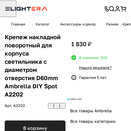
Главная
Каталог
Аксессуары и декор
Разное
Креп
Крепеж накладной
1 830 ₽
поворотный для
корпуса
В наличии: 500
светильника с
Нашли дешевле?
диаметром
отверстия D60mm
Гарантия 5 лет
Ambrella DIY Spot
A2202
Арт.
A2202
Все товары Ambrella
Все товары категории
В корзину