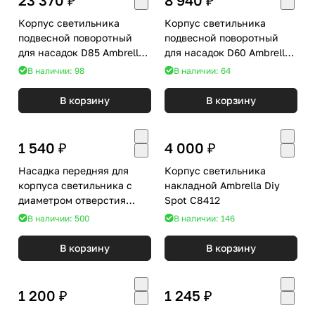
Корпус светильника
Корпус светильника
подвесной поворотный
подвесной поворотный
для насадок D85 Ambrella
для насадок D60 Ambrella
DIY Spot C9177
DIY Spot C9006
В наличии: 98
В наличии: 64
В корзину
В корзину
1 540 ₽
4 000 ₽
Насадка передняя для
Корпус светильника
корпуса светильника с
накладной Ambrella Diy
диаметром отверстия
Spot C8412
D85mm Ambrella Diy Spot
В наличии: 500
В наличии: 146
N8433
В корзину
В корзину
1 200 ₽
1 245 ₽