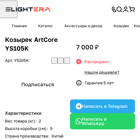
Главная
Каталог
Аксессуары и декор
Козырек
Коз
Козырек ArtCore
7 000 ₽
YS105K
Арт.
YS105K
Распродано
Нашли дешевле?
Гарантия 5 лет
Подписаться
Написать в Telegram
Характеристики
Написать в
Вес товара (кг)
:
2
WhatsApp
Высота коробки (см)
:
9
Страна производства
:
Китай